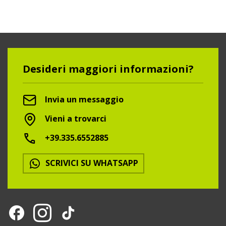
Desideri maggiori informazioni?
Invia un messaggio
Vieni a trovarci
+39.335.6552885
SCRIVICI SU WHATSAPP