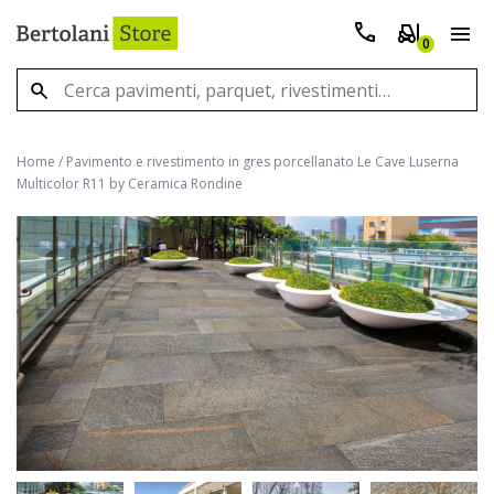
0
Home
/
Pavimento e rivestimento in gres porcellanato Le Cave Luserna
Multicolor R11 by Ceramica Rondine