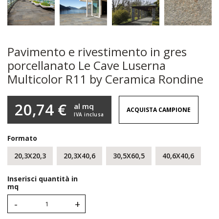
Pavimento e rivestimento in gres
porcellanato Le Cave Luserna
Multicolor R11 by Ceramica Rondine
20,74 €
al mq
ACQUISTA CAMPIONE
IVA inclusa
Formato
20,3X20,3
20,3X40,6
30,5X60,5
40,6X40,6
Inserisci quantità in
mq
-
+