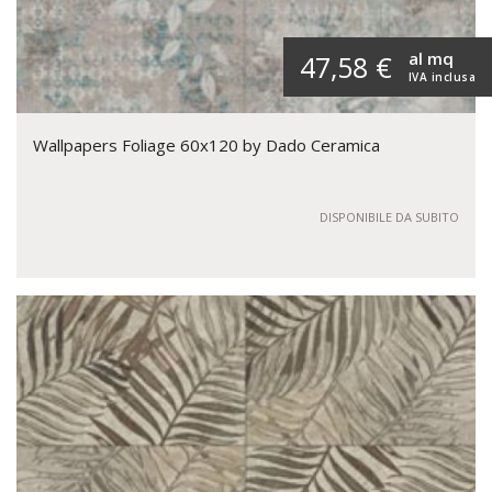
al mq
47,58 €
IVA inclusa
Wallpapers Foliage 60x120 by Dado Ceramica
DISPONIBILE DA SUBITO