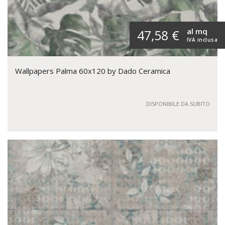
al mq
47,58 €
IVA inclusa
Wallpapers Palma 60x120 by Dado Ceramica
DISPONIBILE DA SUBITO