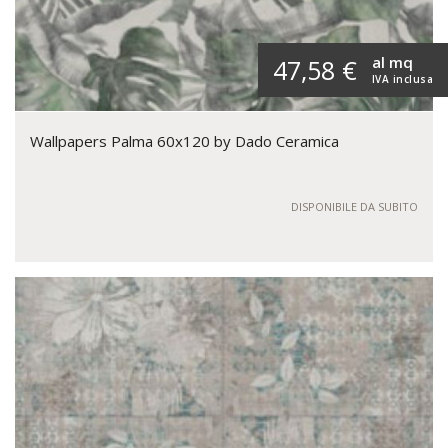
al mq
47,58 €
IVA inclusa
Wallpapers Palma 60x120 by Dado Ceramica
DISPONIBILE DA SUBITO