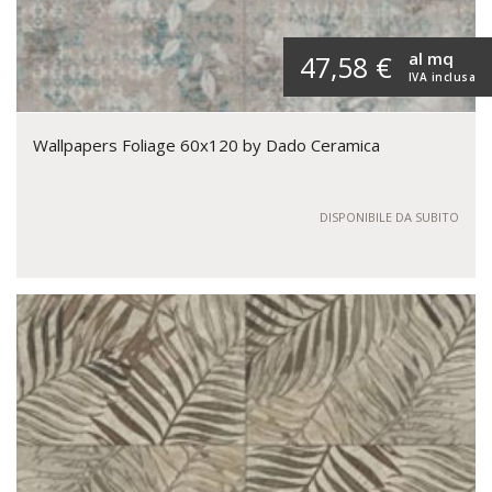
al mq
47,58 €
IVA inclusa
Wallpapers Foliage 60x120 by Dado Ceramica
DISPONIBILE DA SUBITO