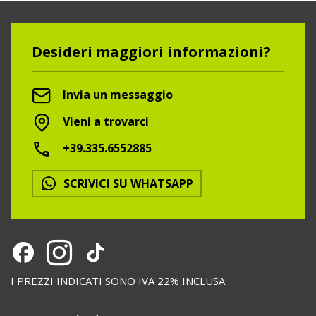
Desideri maggiori informazioni?
Invia un messaggio
Vieni a trovarci
+39.335.6552885
SCRIVICI SU WHATSAPP
I PREZZI INDICATI SONO IVA 22% INCLUSA