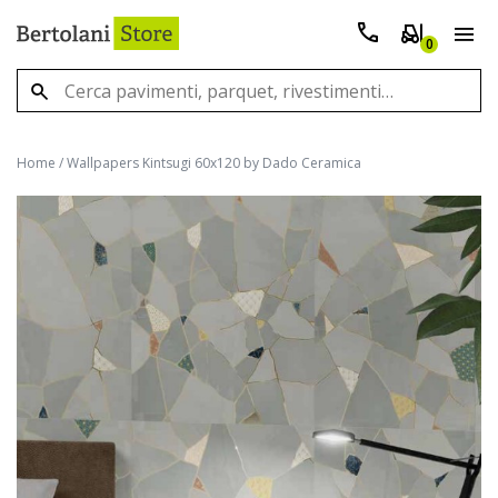
0
Home
/
Wallpapers Kintsugi 60x120 by Dado Ceramica