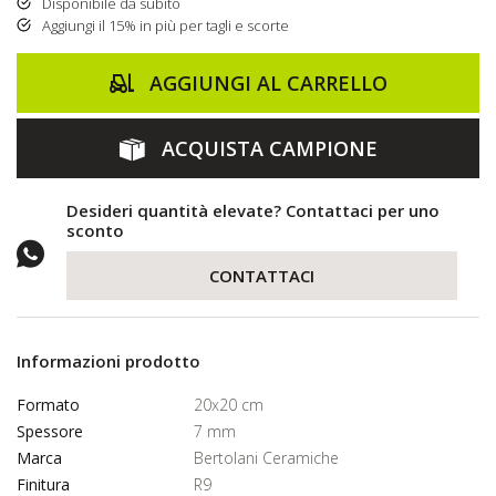
Disponibile da subito
Aggiungi il 15% in più per tagli e scorte
AGGIUNGI AL CARRELLO
ACQUISTA CAMPIONE
Desideri quantità elevate? Contattaci per uno
sconto
CONTATTACI
Informazioni prodotto
Formato
20x20 cm
Spessore
7 mm
Marca
Bertolani Ceramiche
Finitura
R9