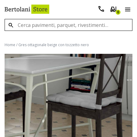
0
Home
/
Gres ottagonale beige con tozzetto nero