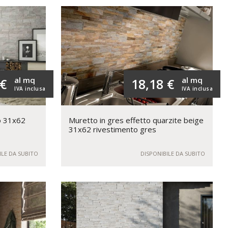
al mq
al mq
 €
18,18 €
IVA inclusa
IVA inclusa
io 31x62
Muretto in gres effetto quarzite beige
31x62 rivestimento gres
ILE DA SUBITO
DISPONIBILE DA SUBITO