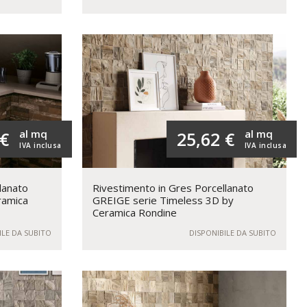
al mq
al mq
 €
25,62 €
IVA inclusa
IVA inclusa
lanato
Rivestimento in Gres Porcellanato
ramica
GREIGE serie Timeless 3D by
Ceramica Rondine
ILE DA SUBITO
DISPONIBILE DA SUBITO