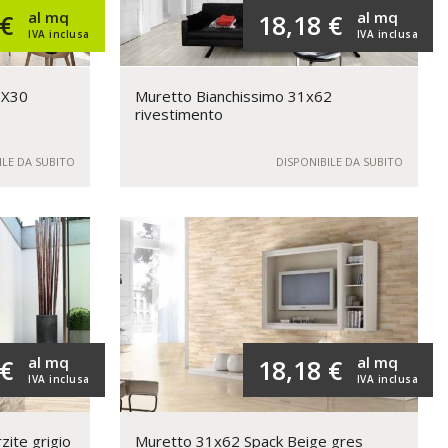
al mq
al mq
 €
18,18 €
IVA inclusa
IVA inclusa
0X30
Muretto Bianchissimo 31x62
rivestimento
ILE DA SUBITO
DISPONIBILE DA SUBITO
al mq
al mq
 €
18,18 €
IVA inclusa
IVA inclusa
zite grigio
Muretto 31x62 Spack Beige gres