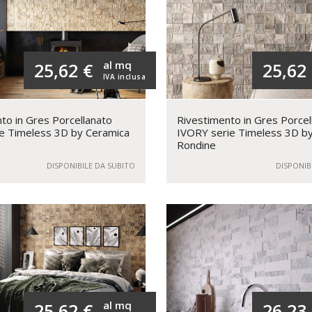
al mq
25,62 €
25,62
IVA inclusa
to in Gres Porcellanato
Rivestimento in Gres Porcel
e Timeless 3D by Ceramica
IVORY serie Timeless 3D b
Rondine
DISPONIBILE DA SUBITO
DISPONIB
al mq
25,62 €
26,23