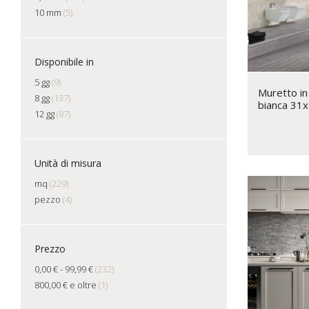
10 mm
(5)
Disponibile in
5 gg
(9)
Muretto in
8 gg
(137)
bianca 31x
12 gg
(87)
Unità di misura
mq
(229)
pezzo
(4)
Prezzo
0,00 €
-
99,99 €
(232)
800,00 €
e oltre
(1)