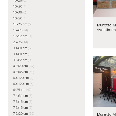
10x20
(6)
10X20
(1)
10x30
(6)
10X30
(1)
13x25 cm
(6)
Muretto M
rivestimen
15x61
(24)
17x52 cm.
(4)
25x75
(14)
30x60 cm
(5)
30x60 cm
(1)
31x62 cm
(9)
4,8x20 cm
(24)
4,8x45 cm
(50)
60x120 cm
(1)
60x120 cm
(5)
6x25 cm
(47)
7,4x31 cm
(6)
7,5x15 cm
(6)
7,5x15 cm
(6)
7,5x20 cm
(26)
Muretto Al