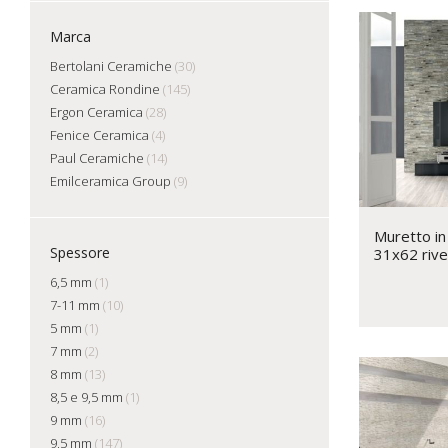
Marca
Bertolani Ceramiche
(30)
Ceramica Rondine
(145)
Ergon Ceramica
(28)
Fenice Ceramica
(4)
Paul Ceramiche
(14)
Emilceramica Group
(9)
Muretto in
Spessore
31x62 riv
6,5 mm
(1)
7-11 mm
(10)
5 mm
(1)
7 mm
(2)
8 mm
(13)
8,5 e 9,5 mm
(1)
9 mm
(16)
9,5 mm
(147)