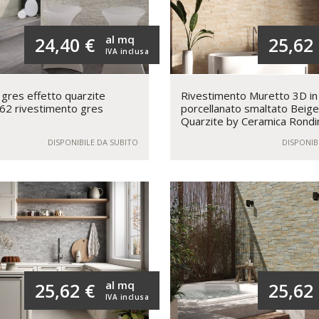
al mq
24,40 €
25,62
IVA inclusa
 gres effetto quarzite
Rivestimento Muretto 3D in
62 rivestimento gres
porcellanato smaltato Beige
Quarzite by Ceramica Rondi
DISPONIBILE DA SUBITO
DISPONIB
al mq
25,62 €
25,62
IVA inclusa