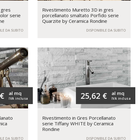
 gres
Rivestimento Muretto 3D in gres
olor serie
porcellanato smaltato Porfido serie
ne
Quarzite by Ceramica Rondine
ILE DA SUBITO
DISPONIBILE DA SUBITO
al mq
al mq
 €
25,62 €
IVA inclusa
IVA inclusa
lanato
Rivestimento in Gres Porcellanato
mica
serie Tiffany WHITE by Ceramica
Rondine
ILE DA SUBITO
DISPONIBILE DA SUBITO