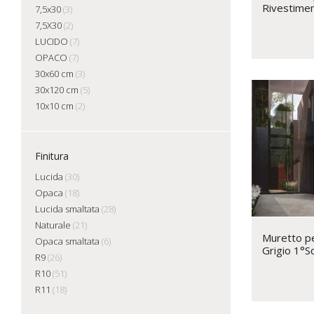
Rivestimen
7,5x30
(3)
7,5X30
(2)
LUCIDO
(7)
OPACO
(7)
30x60 cm
(3)
30x120 cm
(5)
10x10 cm
(2)
Finitura
Lucida
(30)
Opaca
(18)
Lucida smaltata
(28)
Naturale
(21)
Muretto pe
Opaca smaltata
(6)
Grigio 1°S
R9
(26)
R10
(51)
R11
(18)