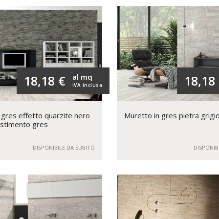
al mq
18,18 €
18,18
IVA inclusa
 gres effetto quarzite nero
Muretto in gres pietra grig
estimento gres
DISPONIBILE DA SUBITO
DISPONIB