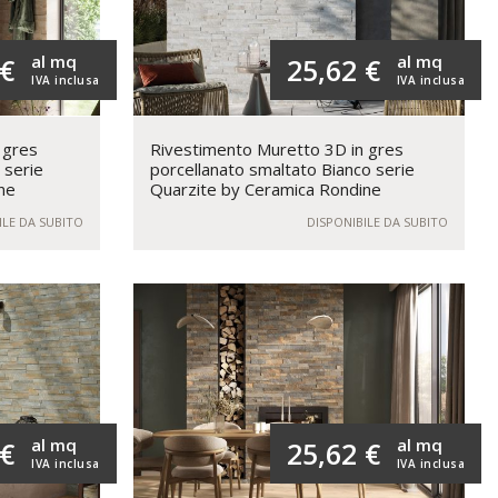
al mq
al mq
 €
25,62 €
IVA inclusa
IVA inclusa
 gres
Rivestimento Muretto 3D in gres
 serie
porcellanato smaltato Bianco serie
ne
Quarzite by Ceramica Rondine
ILE DA SUBITO
DISPONIBILE DA SUBITO
al mq
al mq
 €
25,62 €
IVA inclusa
IVA inclusa