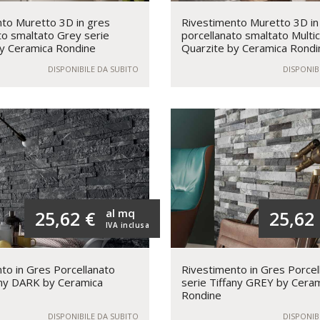
to Muretto 3D in gres
Rivestimento Muretto 3D in
to smaltato Grey serie
porcellanato smaltato Multic
y Ceramica Rondine
Quarzite by Ceramica Rondi
DISPONIBILE DA SUBITO
DISPONIB
al mq
25,62 €
25,62
IVA inclusa
to in Gres Porcellanato
Rivestimento in Gres Porcel
any DARK by Ceramica
serie Tiffany GREY by Cera
Rondine
DISPONIBILE DA SUBITO
DISPONIB