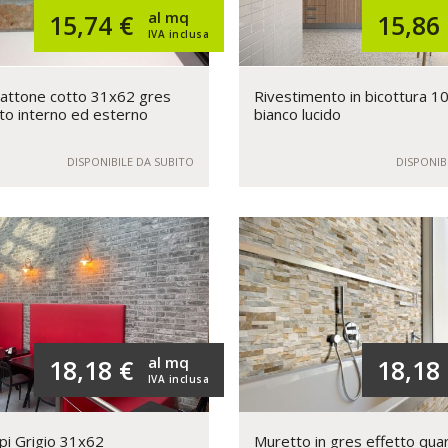
al mq
15,74 €
15,86
IVA inclusa
attone cotto 31x62 gres
Rivestimento in bicottura 1
to interno ed esterno
bianco lucido
DISPONIBILE DA SUBITO
DISPONIB
al mq
18,18 €
18,18
IVA inclusa
pi Grigio 31x62
Muretto in gres effetto quar