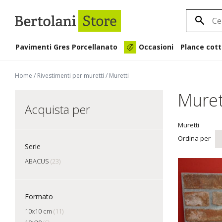
Pavimenti Gres Porcellanato
Plance cott
Occasioni
Home
/
Rivestimenti per muretti
/
Muretti
Muret
Acquista per
Muretti
Ordina per
Serie
ABACUS
(23)
Formato
10x10 cm
(11)