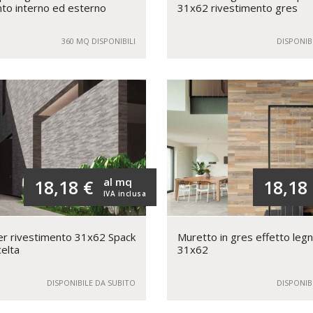
to interno ed esterno
31x62 rivestimento gres
360 MQ DISPONIBILI
DISPONIB
al mq
18,18 €
18,18
IVA inclusa
r rivestimento 31x62 Spack
Muretto in gres effetto leg
celta
31x62
DISPONIBILE DA SUBITO
DISPONIB