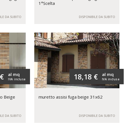
1°Scelta
ILE DA SUBITO
DISPONIBILE DA SUBITO
al mq
al mq
 €
18,18 €
IVA inclusa
IVA inclusa
no Beige
muretto assisi fuga beige 31x62
ILE DA SUBITO
DISPONIBILE DA SUBITO