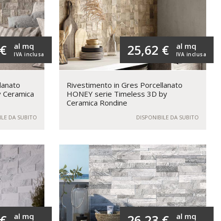
al mq
al mq
 €
25,62 €
IVA inclusa
IVA inclusa
lanato
Rivestimento in Gres Porcellanato
y Ceramica
HONEY serie Timeless 3D by
Ceramica Rondine
ILE DA SUBITO
DISPONIBILE DA SUBITO
al mq
al mq
 €
26,23 €