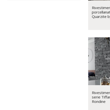
Rivestimen
porcellana
Quarzite b
Rivestimen
serie Tiff
Rondine