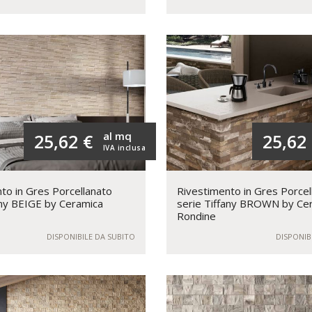
al mq
25,62 €
25,62
IVA inclusa
to in Gres Porcellanato
Rivestimento in Gres Porcel
any BEIGE by Ceramica
serie Tiffany BROWN by Ce
Rondine
DISPONIBILE DA SUBITO
DISPONIB