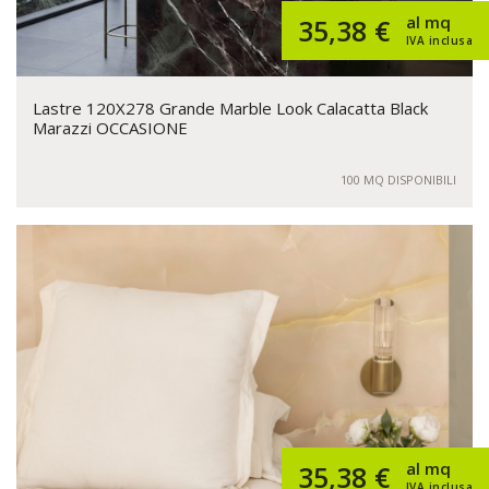
al mq
35,38 €
IVA inclusa
Lastre 120X278 Grande Marble Look Calacatta Black
Marazzi OCCASIONE
100 MQ DISPONIBILI
al mq
35,38 €
IVA inclusa