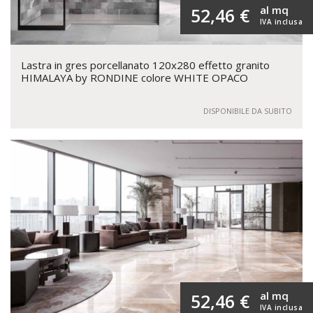
al mq
52,46 €
IVA inclusa
Lastra in gres porcellanato 120x280 effetto granito
HIMALAYA by RONDINE colore WHITE OPACO
DISPONIBILE DA SUBITO
al mq
52,46 €
IVA inclusa