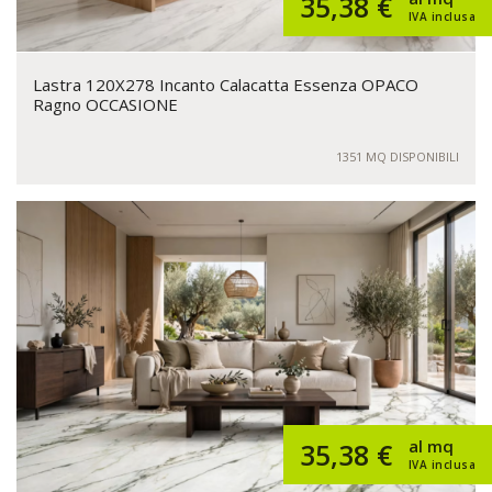
35,38 €
IVA inclusa
Lastra 120X278 Incanto Calacatta Essenza OPACO
Ragno OCCASIONE
1351 MQ DISPONIBILI
al mq
35,38 €
IVA inclusa