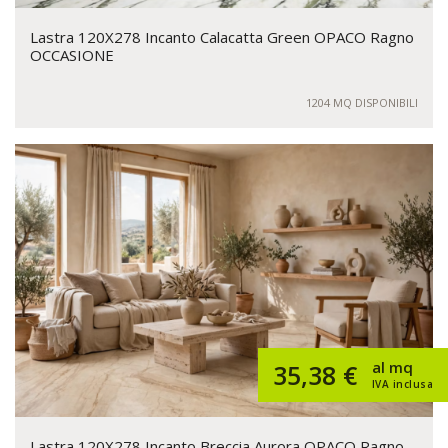
Lastra 120X278 Incanto Calacatta Green OPACO Ragno
OCCASIONE
1204 MQ DISPONIBILI
al mq
35,38 €
IVA inclusa
Lastra 120X278 Incanto Breccia Aurora OPACO Ragno