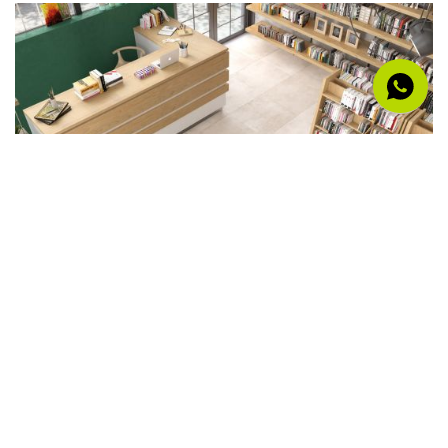
al mq
57,34 €
IVA inclusa
Gres porcellanato effetto cemento serie VOLCANO
120x280 by RONDINE colore BEIGE
DISPONIBILE DA SUBITO