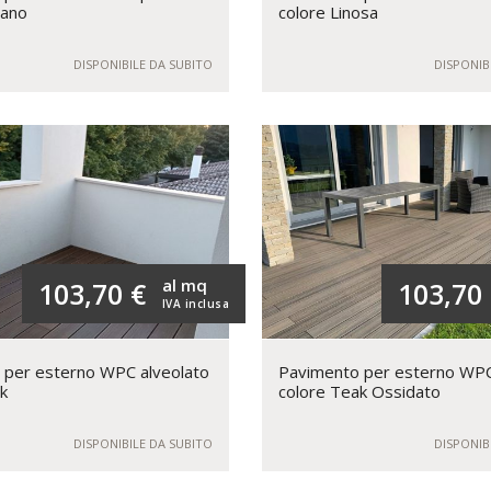
cano
colore Linosa
DISPONIBILE DA SUBITO
DISPONIB
al mq
103,70 €
103,70
IVA inclusa
 per esterno WPC alveolato
Pavimento per esterno WPC
k
colore Teak Ossidato
DISPONIBILE DA SUBITO
DISPONIB