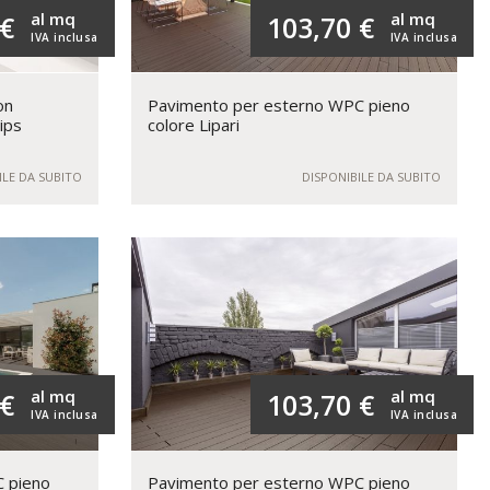
al mq
al mq
 €
103,70 €
IVA inclusa
IVA inclusa
on
Pavimento per esterno WPC pieno
lips
colore Lipari
ILE DA SUBITO
DISPONIBILE DA SUBITO
al mq
al mq
 €
103,70 €
IVA inclusa
IVA inclusa
 pieno
Pavimento per esterno WPC pieno