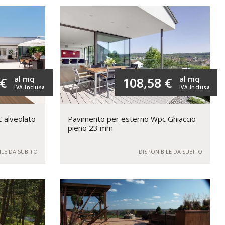
al mq
al mq
 €
108,58 €
IVA inclusa
IVA inclusa
 alveolato
Pavimento per esterno Wpc Ghiaccio
pieno 23 mm
ILE DA SUBITO
DISPONIBILE DA SUBITO