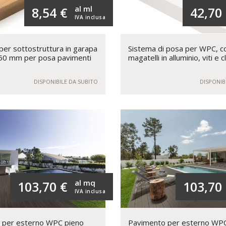
al ml
8,54 €
42,70
IVA inclusa
per sottostruttura in garapa
Sistema di posa per WPC, c
0 mm per posa pavimenti
magatelli in alluminio, viti e c
DISPONIBILE DA SUBITO
DISPONIB
al mq
103,70 €
103,70
IVA inclusa
 per esterno WPC pieno
Pavimento per esterno WPC