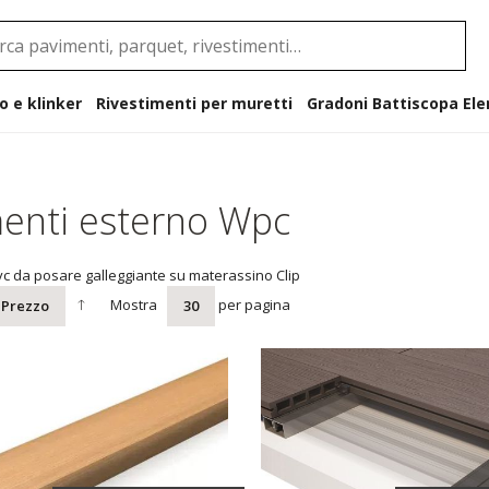
o e klinker
Rivestimenti per muretti
Gradoni B
enti esterno Wpc
vc da posare galleggiante su materassino Clip
Mostra
per pagina
Prezzo
30