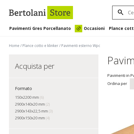
Pavimenti Gres Porcellanato
Plance cott
Occasioni
Home
/
Plance cotto e klinker
/
Pavimenti esterno Wpc
Pavim
Acquista per
Pavimenti in P
Ordina per
Formato
150x2200 mm
(6)
2900x140x20 mm
(2)
2900x143x22,5 mm
(3)
2900x150x20 mm
(4)