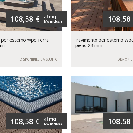
al mq
108,58 €
108,58
IVA inclusa
 per esterno Wpc Terra
Pavimento per esterno Wp
mm
pieno 23 mm
DISPONIBILE DA SUBITO
DISPONIB
al mq
108,58 €
108,58
IVA inclusa