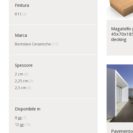
Finitura
R11
(3)
Magatello 
45x70x185
Marca
decking
Bertolani Ceramiche
(17)
Spessore
2 cm
(6)
2,25 cm
(3)
2,3 cm
(6)
Disponibile in
8 gg
(7)
12 gg
(10)
Pavimento