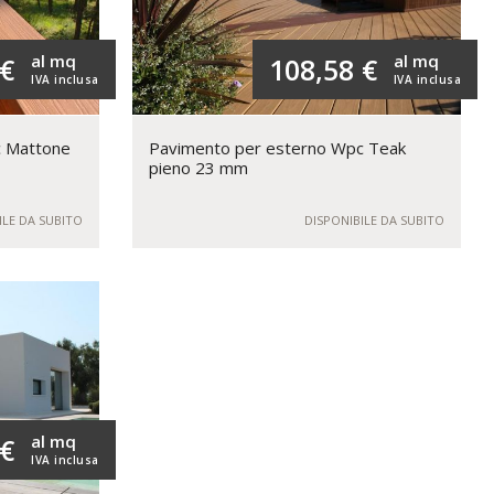
al mq
al mq
 €
108,58 €
IVA inclusa
IVA inclusa
c Mattone
Pavimento per esterno Wpc Teak
pieno 23 mm
ILE DA SUBITO
DISPONIBILE DA SUBITO
al mq
 €
IVA inclusa