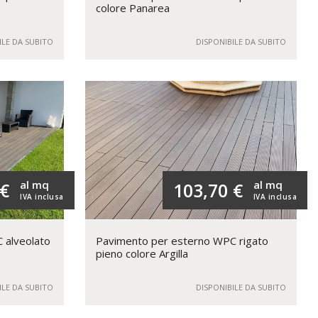
colore Panarea
ILE DA SUBITO
DISPONIBILE DA SUBITO
al mq
al mq
 €
103,70 €
IVA inclusa
IVA inclusa
 alveolato
Pavimento per esterno WPC rigato
pieno colore Argilla
ILE DA SUBITO
DISPONIBILE DA SUBITO