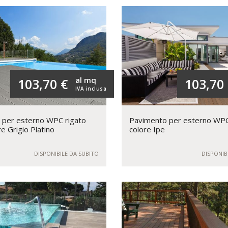
al mq
103,70 €
103,70
IVA inclusa
 per esterno WPC rigato
Pavimento per esterno WPC
e Grigio Platino
colore Ipe
DISPONIBILE DA SUBITO
DISPONIB