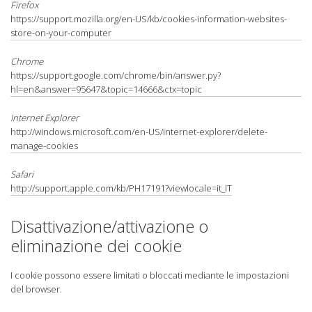
Firefox
https://support.mozilla.org/en-US/kb/cookies-information-websites-
store-on-your-computer
Chrome
https://support.google.com/chrome/bin/answer.py?
hl=en&answer=95647&topic=14666&ctx=topic
Internet Explorer
http://windows.microsoft.com/en-US/internet-explorer/delete-
manage-cookies
Safari
http://support.apple.com/kb/PH17191?viewlocale=it_IT
Disattivazione/attivazione o
eliminazione dei cookie
I cookie possono essere limitati o bloccati mediante le impostazioni
del browser.