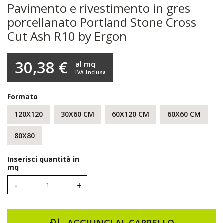
Pavimento e rivestimento in gres
porcellanato Portland Stone Cross
Cut Ash R10 by Ergon
30,38 €
al mq
IVA inclusa
Formato
120X120
30X60 CM
60X120 CM
60X60 CM
80X80
Inserisci quantità in
mq
-
+
AGGIUNGI AL CARRELLO