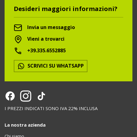
Desideri maggiori informazioni?
Invia un messaggio
Vieni a trovarci
+39.335.6552885
SCRIVICI SU WHATSAPP
I PREZZI INDICATI SONO IVA 22% INCLUSA
La nostra azienda
Chi siamo