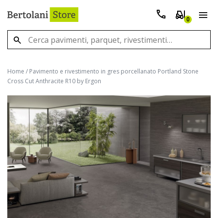
0
Home
/
Pavimento e rivestimento in gres porcellanato Portland Stone
Cross Cut Anthracite R10 by Ergon