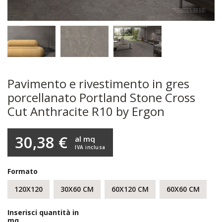
Pavimento e rivestimento in gres
porcellanato Portland Stone Cross
Cut Anthracite R10 by Ergon
30,38 €
al mq
IVA inclusa
Formato
120X120
30X60 CM
60X120 CM
60X60 CM
Inserisci quantità in
mq