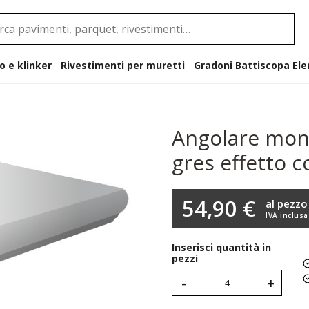
o e klinker
Rivestimenti per muretti
Gradoni B
Angolare mono
gres effetto c
54,90 €
al pezzo
IVA inclusa
Inserisci quantità in
pezzi
-
+