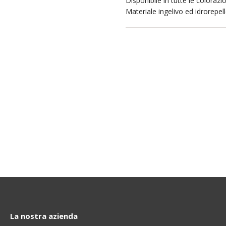
Disponibile in tutte le colorazi
Materiale ingelivo ed idrorepell
La nostra azienda