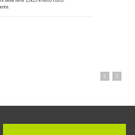
oni della serie 25x25 effetto cotto.
ente.