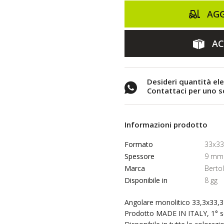
AGG
AC
Desideri quantità el
Contattaci per uno 
Informazioni prodotto
Formato
33x3
Spessore
9 mm
Marca
Berto
Disponibile in
8 gg
Angolare monolitico 33,3x33,3 
Prodotto MADE IN ITALY, 1° sc