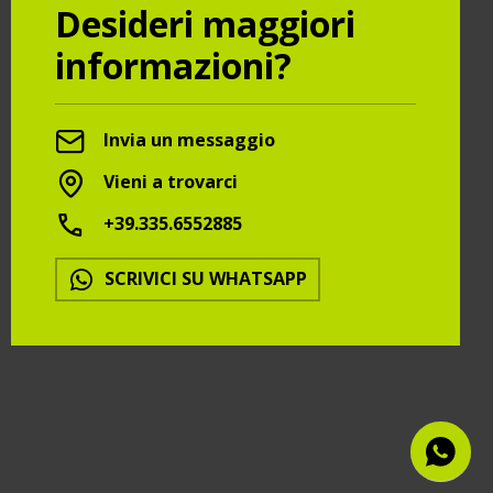
Desideri maggiori
informazioni?
Invia un messaggio
Vieni a trovarci
+39.335.6552885
SCRIVICI SU WHATSAPP