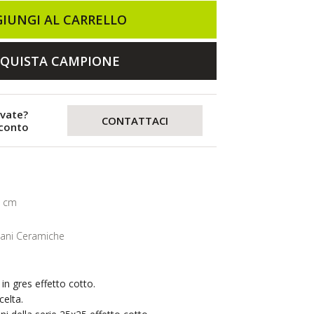
IUNGI AL CARRELLO
QUISTA CAMPIONE
evate?
CONTATTACI
sconto
3 cm
lani Ceramiche
in gres effetto cotto.
elta.