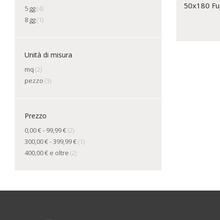
50x180 Fuj
5 gg
(4)
8 gg
(1)
Unità di misura
mq
(2)
pezzo
(3)
Prezzo
0,00 €
-
99,99 €
(2)
300,00 €
-
399,99 €
(1)
400,00 €
e oltre
(2)