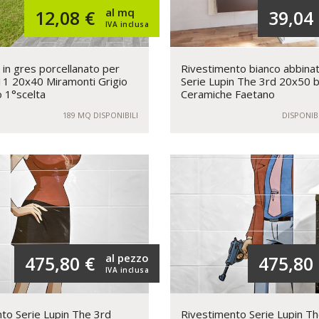
al mq
12,08 €
39,04
IVA inclusa
in gres porcellanato per
Rivestimento bianco abbinat
1 20x40 Miramonti Grigio
Serie Lupin The 3rd 20x50 
 1°scelta
Ceramiche Faetano
189 MQ DISPONIBILI
DISPONIB
al pezzo
475,80 €
475,80
IVA inclusa
to Serie Lupin The 3rd
Rivestimento Serie Lupin T