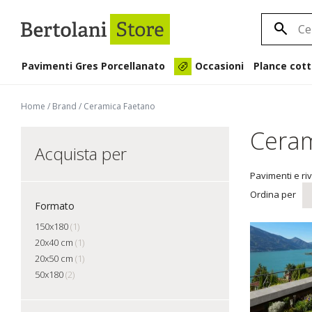
Pavimenti Gres Porcellanato
Plance cott
Occasioni
Home
/
Brand
/
Ceramica Faetano
Ceram
Acquista per
Pavimenti e ri
Ordina per
Formato
150x180
(1)
20x40 cm
(1)
20x50 cm
(1)
50x180
(2)