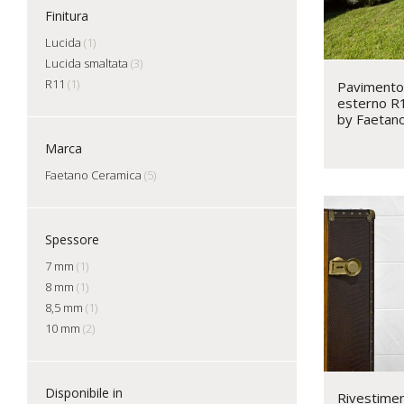
Finitura
Lucida
(1)
Lucida smaltata
(3)
R11
(1)
Pavimento 
esterno R1
by Faetano
Marca
Faetano Ceramica
(5)
Spessore
7 mm
(1)
8 mm
(1)
8,5 mm
(1)
10 mm
(2)
Disponibile in
Rivestimen