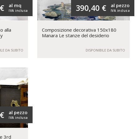
al mq
al pezzo
 €
390,40 €
IVA inclusa
IVA inclusa
o alla
Composizione decorativa 150x180
by
Manara Le stanze del desiderio
ILE DA SUBITO
DISPONIBILE DA SUBITO
al pezzo
 €
IVA inclusa
he 3rd