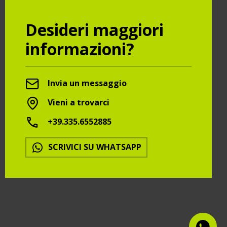
Desideri maggiori
informazioni?
Invia un messaggio
Vieni a trovarci
+39.335.6552885
SCRIVICI SU WHATSAPP