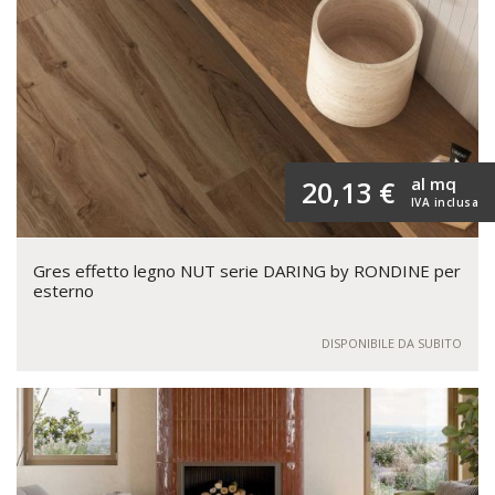
al mq
20,13 €
IVA inclusa
Gres effetto legno NUT serie DARING by RONDINE per
esterno
DISPONIBILE DA SUBITO