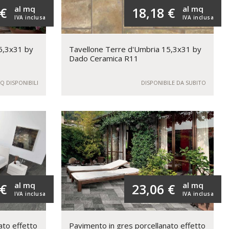
al mq
al mq
 €
18,18 €
IVA inclusa
IVA inclusa
15,3x31 by
Tavellone Terre d'Umbria 15,3x31 by
Dado Ceramica R11
Q DISPONIBILI
DISPONIBILE DA SUBITO
al mq
al mq
 €
23,06 €
IVA inclusa
IVA inclusa
ato effetto
Pavimento in gres porcellanato effetto