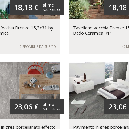
al mq
18,18 €
18,18
IVA inclusa
Vecchia Firenze 15,3x31 by
Tavellone Vecchia Firenze 
mica
Dado Ceramica R11
DISPONIBILE DA SUBITO
40 M
al mq
23,06 €
23,06
IVA inclusa
in gres porcellanato effetto
Pavimento in gres porcellan