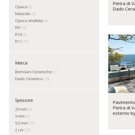
Pietra di V
Opaca
(2)
Dado Cera
Naturale
(5)
Opaca smaltata
(8)
R9
(14)
R10
(6)
R11
(41)
Marca
Bertolani Ceramiche
(1)
Dado Ceramica
(76)
Spessore
Pavimento 
Pietra di V
20 mm
(4)
esterno b
9 mm
(6)
9,5 mm
(35)
2 cm
(25)