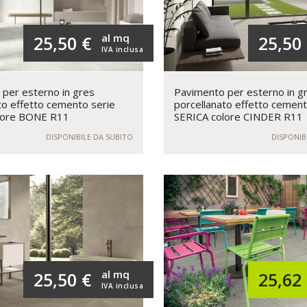
al mq
25,50 €
25,50
IVA inclusa
per esterno in gres
Pavimento per esterno in g
to effetto cemento serie
porcellanato effetto cement
lore BONE R11
SERICA colore CINDER R11
DISPONIBILE DA SUBITO
DISPONIB
al mq
25,50 €
25,62
IVA inclusa