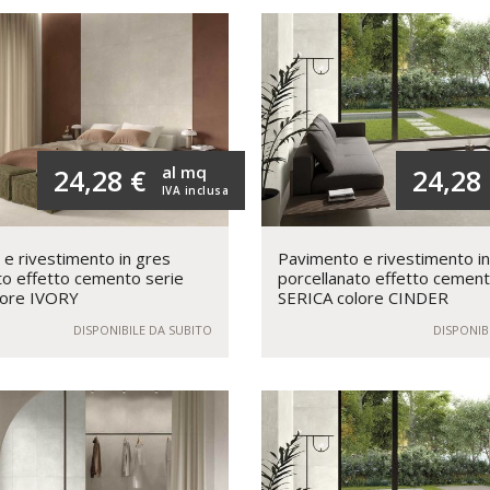
al mq
24,28 €
24,28
IVA inclusa
e rivestimento in gres
Pavimento e rivestimento i
to effetto cemento serie
porcellanato effetto cement
lore IVORY
SERICA colore CINDER
DISPONIBILE DA SUBITO
DISPONIB