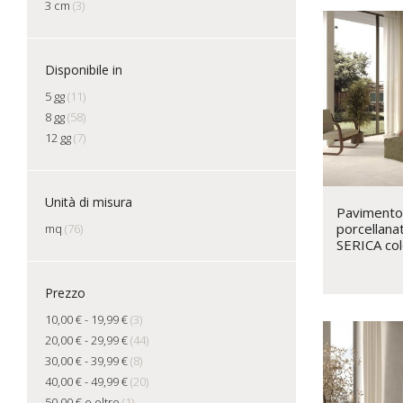
3 cm
(3)
Disponibile in
5 gg
(11)
8 gg
(58)
12 gg
(7)
Unità di misura
Pavimento 
porcellana
mq
(76)
SERICA co
Prezzo
10,00 €
-
19,99 €
(3)
20,00 €
-
29,99 €
(44)
30,00 €
-
39,99 €
(8)
40,00 €
-
49,99 €
(20)
50,00 €
e oltre
(1)