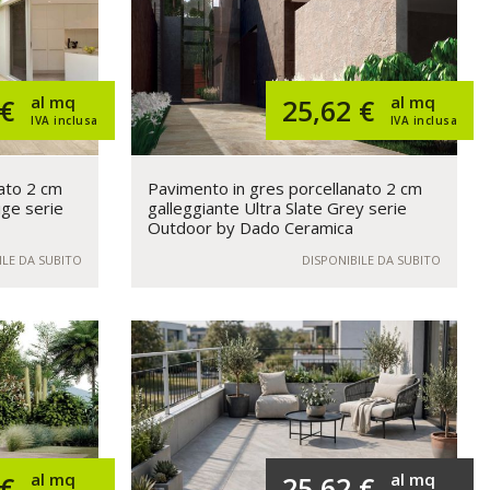
al mq
al mq
 €
25,62 €
IVA inclusa
IVA inclusa
ato 2 cm
Pavimento in gres porcellanato 2 cm
ige serie
galleggiante Ultra Slate Grey serie
Outdoor by Dado Ceramica
ILE DA SUBITO
DISPONIBILE DA SUBITO
al mq
al mq
 €
25,62 €