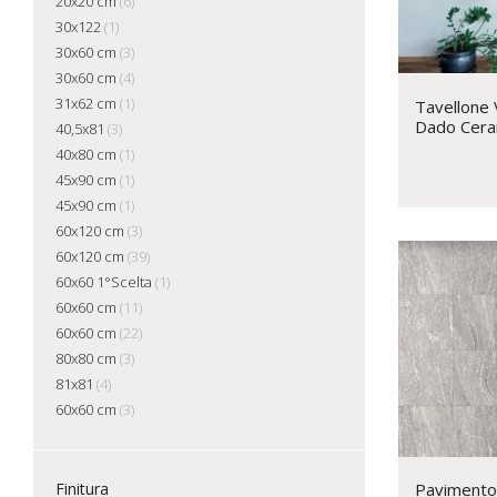
20x20 cm
(6)
30x122
(1)
30x60 cm
(3)
30x60 cm
(4)
31x62 cm
(1)
Tavellone 
Dado Cera
40,5x81
(3)
40x80 cm
(1)
45x90 cm
(1)
45x90 cm
(1)
60x120 cm
(3)
60x120 cm
(39)
60x60 1°Scelta
(1)
60x60 cm
(11)
60x60 cm
(22)
80x80 cm
(3)
81x81
(4)
60x60 cm
(3)
Finitura
Pavimento 