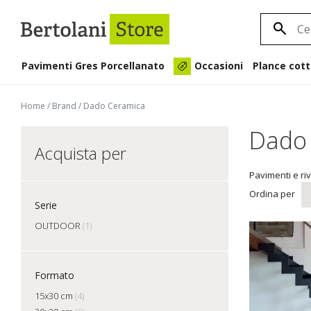
Pavimenti Gres Porcellanato
Plance cott
Occasioni
Home
/
Brand
/
Dado Ceramica
Dado
Acquista per
Pavimenti e ri
Ordina per
Serie
OUTDOOR
(1)
Formato
15x30 cm
(4)