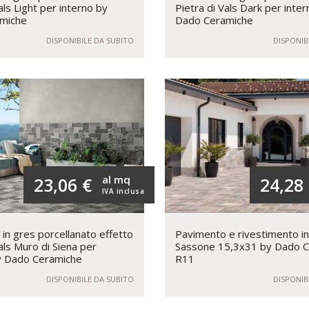
als Light per interno by
Pietra di Vals Dark per inte
miche
Dado Ceramiche
DISPONIBILE DA SUBITO
DISPONIB
al mq
23,06 €
24,28
IVA inclusa
in gres porcellanato effetto
Pavimento e rivestimento i
als Muro di Siena per
Sassone 15,3x31 by Dado C
y Dado Ceramiche
R11
DISPONIBILE DA SUBITO
DISPONIB