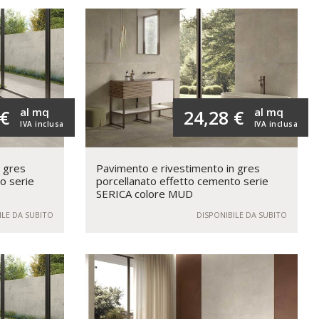
al mq
al mq
 €
24,28 €
IVA inclusa
IVA inclusa
n gres
Pavimento e rivestimento in gres
o serie
porcellanato effetto cemento serie
SERICA colore MUD
ILE DA SUBITO
DISPONIBILE DA SUBITO