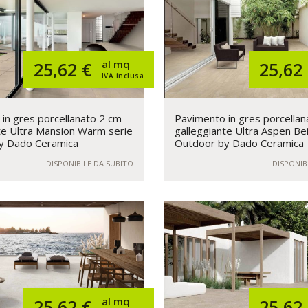
al mq
25,62 €
25,62
IVA inclusa
in gres porcellanato 2 cm
Pavimento in gres porcellan
te Ultra Mansion Warm serie
galleggiante Ultra Aspen Be
y Dado Ceramica
Outdoor by Dado Ceramica
DISPONIBILE DA SUBITO
DISPONIB
al mq
25,62 €
25,62