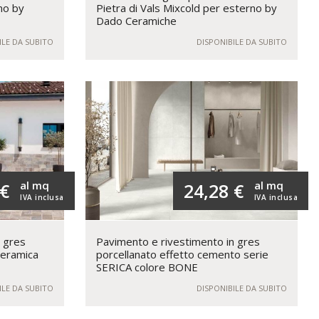
rno by
Pietra di Vals Mixcold per esterno by
Dado Ceramiche
ILE DA SUBITO
DISPONIBILE DA SUBITO
al mq
al mq
 €
24,28 €
IVA inclusa
IVA inclusa
n gres
Pavimento e rivestimento in gres
eramica
porcellanato effetto cemento serie
SERICA colore BONE
ILE DA SUBITO
DISPONIBILE DA SUBITO