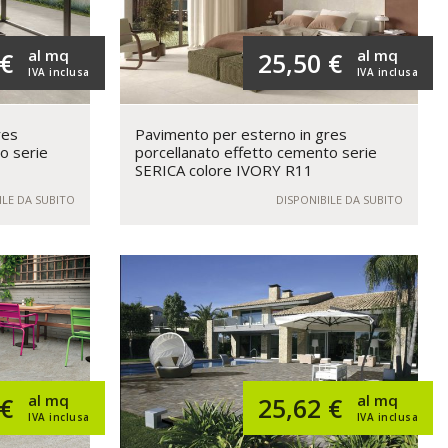
al mq
al mq
 €
25,50 €
IVA inclusa
IVA inclusa
res
Pavimento per esterno in gres
o serie
porcellanato effetto cemento serie
SERICA colore IVORY R11
ILE DA SUBITO
DISPONIBILE DA SUBITO
al mq
al mq
 €
25,62 €
IVA inclusa
IVA inclusa