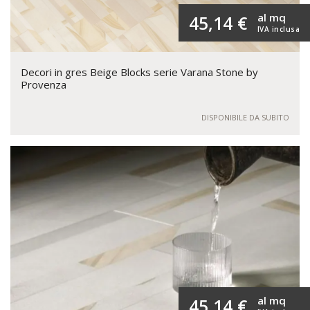
al mq
45,14 €
IVA inclusa
Decori in gres Beige Blocks serie Varana Stone by
Provenza
DISPONIBILE DA SUBITO
al mq
45,14 €