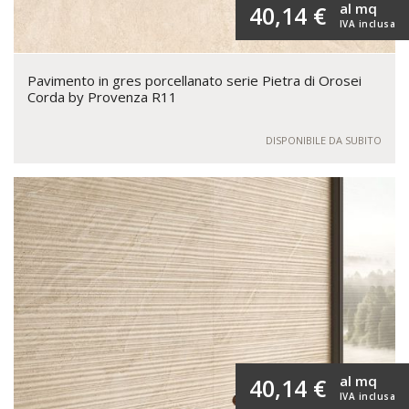
al mq
40,14 €
IVA inclusa
Pavimento in gres porcellanato serie Pietra di Orosei
Corda by Provenza R11
DISPONIBILE DA SUBITO
al mq
40,14 €
IVA inclusa