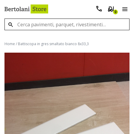
0
Home
/
Battiscopa in gres smaltato bianco 8x33,3