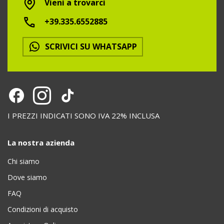
Vieni a trovarci
+39.335.6552885
SCRIVICI SU WHATSAPP
I PREZZI INDICATI SONO IVA 22% INCLUSA
La nostra azienda
Chi siamo
Dove siamo
FAQ
Condizioni di acquisto