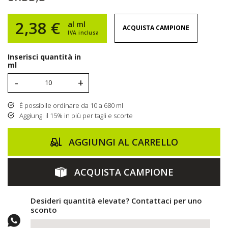
2,38 €
al ml
ACQUISTA CAMPIONE
IVA inclusa
Inserisci quantità in
ml
-
+
È possibile ordinare da 10 a 680 ml
Aggiungi il 15% in più per tagli e scorte
AGGIUNGI AL CARRELLO
ACQUISTA CAMPIONE
Desideri quantità elevate? Contattaci per uno
sconto