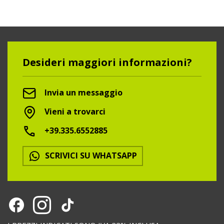
Desideri maggiori informazioni?
Invia un messaggio
Vieni a trovarci
+39.335.6552885
SCRIVICI SU WHATSAPP