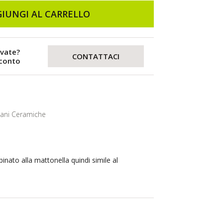
IUNGI AL CARRELLO
evate?
CONTATTACI
sconto
lani Ceramiche
binato alla mattonella quindi simile al