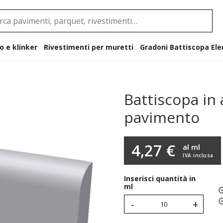
o e klinker
Rivestimenti per muretti
Gradoni B
Battiscopa in
pavimento
4,27 €
al ml
IVA inclusa
Inserisci quantità in
ml
-
+