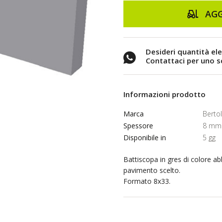
AGG
Desideri quantità el
Contattaci per uno 
Informazioni prodotto
Marca
Berto
Spessore
8 mm
Disponibile in
5 gg
Battiscopa in gres di colore ab
pavimento scelto.
Formato 8x33.