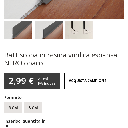
Battiscopa in resina vinilica espansa
NERO opaco
2,99 €
al ml
ACQUISTA CAMPIONE
IVA inclusa
Formato
6 CM
8 CM
Inserisci quantità in
ml