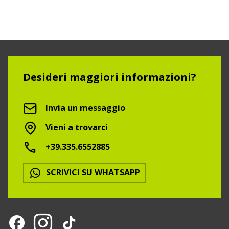
Desideri maggiori informazioni?
Invia un messaggio
Vieni a trovarci
+39.335.6552885
SCRIVICI SU WHATSAPP