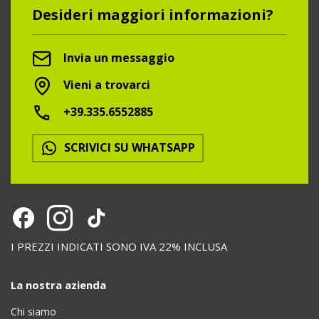
Desideri maggiori informazioni?
Invia un messaggio
Vieni a trovarci
+39.335.6552885
SCRIVICI SU WHATSAPP
I PREZZI INDICATI SONO IVA 22% INCLUSA
La nostra azienda
Chi siamo