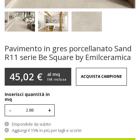
Pavimento in gres porcellanato Sand
R11 serie Be Square by Emilceramica
45,02 €
al mq
ACQUISTA CAMPIONE
IVA inclusa
Inserisci quantità in
mq
-
+
Disponibile da subito
Aggiungi il 15% in più per tagli e scorte