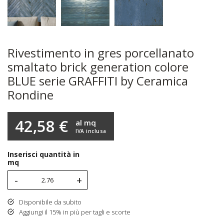
Rivestimento in gres porcellanato
smaltato brick generation colore
BLUE serie GRAFFITI by Ceramica
Rondine
42,58 €
al mq
IVA inclusa
Inserisci quantità in
mq
-
+
Disponibile da subito
Aggiungi il 15% in più per tagli e scorte