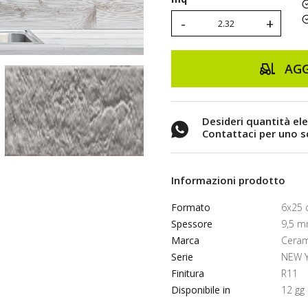
-
+
AGG
Desideri quantità el
Contattaci per uno 
Informazioni prodotto
Formato
6x25
Spessore
9,5 
Marca
Ceram
Serie
NEW 
Finitura
R11
Disponibile in
12 gg