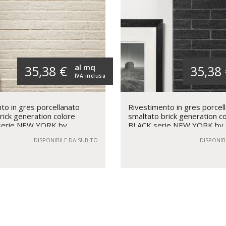
al mq
35,38 €
35,38
IVA inclusa
to in gres porcellanato
Rivestimento in gres porcel
rick generation colore
smaltato brick generation c
erie NEW YORK by
BLACK serie NEW YORK by 
Rondine
Rondine
DISPONIBILE DA SUBITO
DISPONIB