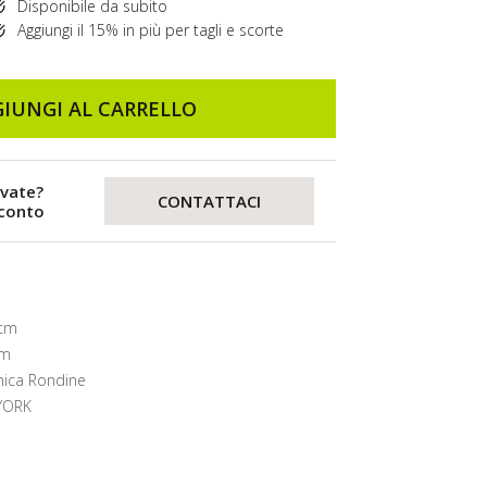
Disponibile da subito
Aggiungi il 15% in più per tagli e scorte
IUNGI AL CARRELLO
evate?
CONTATTACI
sconto
 cm
mm
ica Rondine
YORK