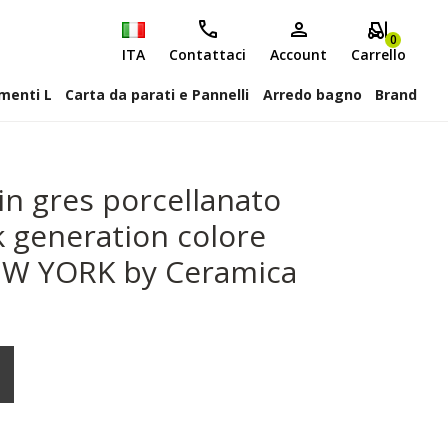
0
ITA
Contattaci
Account
Carrello
attiscopa Elementi L
Carta da parati e Pannelli
Arredo bagno
Brand
in gres porcellanato
k generation colore
EW YORK by Ceramica