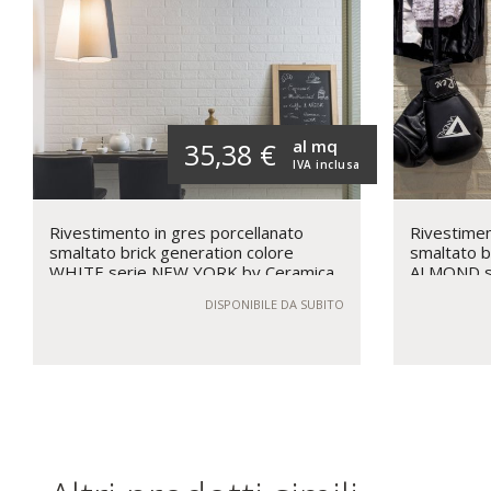
al mq
35,38 €
IVA inclusa
Rivestimento in gres porcellanato
Rivestimen
smaltato brick generation colore
smaltato b
WHITE serie NEW YORK by Ceramica
ALMOND s
Rondine
Ceramica 
DISPONIBILE DA SUBITO