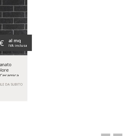
al mq
 €
IVA inclusa
lanato
olore
Ceramica
ILE DA SUBITO