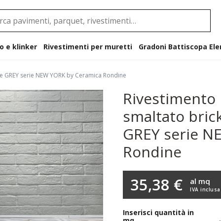
o e klinker
Rivestimenti per muretti
Gradoni B
lore GREY serie NEW YORK by Ceramica Rondine
Rivestimento 
smaltato bric
GREY serie N
Rondine
35,38 €
al mq
IVA inclusa
Inserisci quantità in
mq