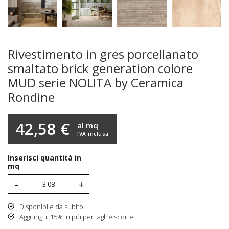
Rivestimento in gres porcellanato
smaltato brick generation colore
MUD serie NOLITA by Ceramica
Rondine
42,58 €
al mq
IVA inclusa
Inserisci quantità in
mq
-
+
Disponibile da subito
Aggiungi il 15% in più per tagli e scorte