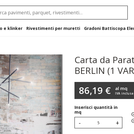
o e klinker
Rivestimenti per muretti
Gradoni B
Carta da Para
BERLIN (1 VA
86,19 €
al mq
IVA inclusa
Inserisci quantità in
mq
-
+