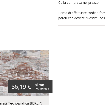
Colla compresa nel prezzo.
Prima di effettuare l’ordine forn
pareti che dovete rivestire, co
al mq
86,19 €
IVA inclusa
arati Tecnografica BERLIN