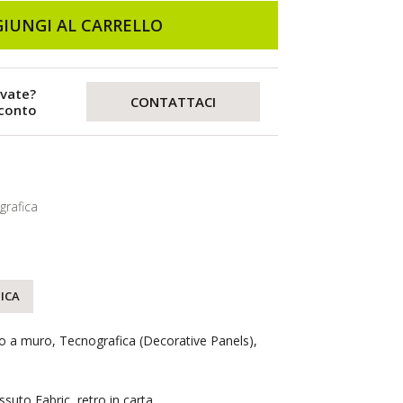
IUNGI AL CARRELLO
evate?
CONTATTACI
sconto
grafica
ICA
to a muro, Tecnografica (Decorative Panels),
essuto Fabric, retro in carta.