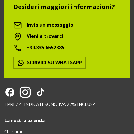
Desideri maggiori informazioni?
Invia un messaggio
Vieni a trovarci
+39.335.6552885
SCRIVICI SU WHATSAPP
I PREZZI INDICATI SONO IVA 22% INCLUSA
La nostra azienda
Chi siamo