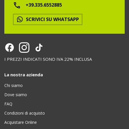
+39.335.6552885
SCRIVICI SU WHATSAPP
I PREZZI INDICATI SONO IVA 22% INCLUSA
La nostra azienda
Chi siamo
Dove siamo
FAQ
Condizioni di acquisto
Acquistare Online