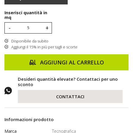
Inserisci quantità in
mq
-
+
Disponibile da subito
Aggiungi il 15% in più per tagli e scorte
AGGIUNGI AL CARRELLO
Desideri quantità elevate? Contattaci per uno
sconto
CONTATTACI
Informazioni prodotto
Marca
Tecnografica