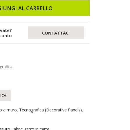
IUNGI AL CARRELLO
evate?
CONTATTACI
sconto
grafica
ICA
to a muro, Tecnografica (Decorative Panels),
essuto Fabric, retro in carta.