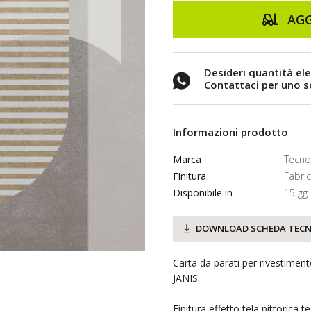
AGG
Desideri quantità el
Contattaci per uno 
Informazioni prodotto
Marca
Tecno
Finitura
Fabric
Disponibile in
15 gg
DOWNLOAD SCHEDA TECN
Carta da parati per rivestimen
JANIS.
Finitura effetto tela pittorica t