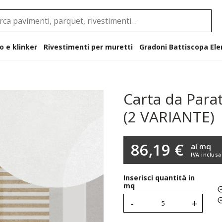
o e klinker
Rivestimenti per muretti
Gradoni B
Carta da Parat
(2 VARIANTE)
86,19 €
al mq
IVA inclusa
Inserisci quantità in
mq
-
+