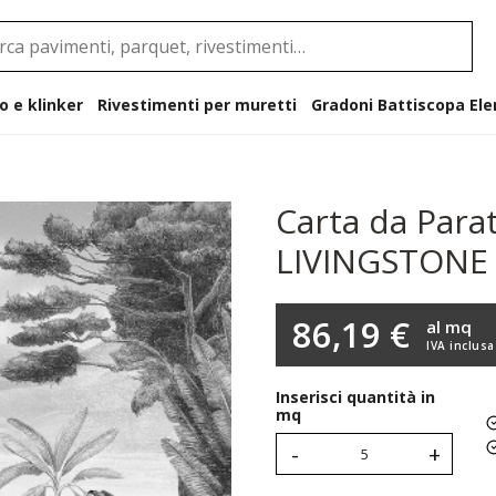
o e klinker
Rivestimenti per muretti
Gradoni B
Carta da Para
LIVINGSTONE 
86,19 €
al mq
IVA inclusa
Inserisci quantità in
mq
-
+