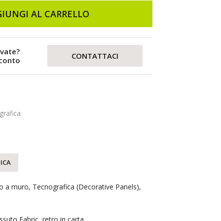
IUNGI AL CARRELLO
evate?
CONTATTACI
sconto
grafica
ICA
to a muro, Tecnografica (Decorative Panels),
essuto Fabric, retro in carta.