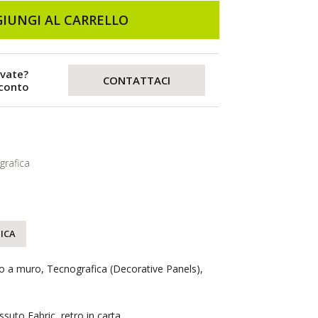
IUNGI AL CARRELLO
evate?
CONTATTACI
sconto
grafica
ICA
to a muro, Tecnografica (Decorative Panels),
essuto Fabric, retro in carta.