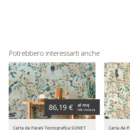
Potrebbero interessarti anche
al mq
86,19 €
IVA inclusa
Carta da Parati Tecnografica SONET
Carta da P