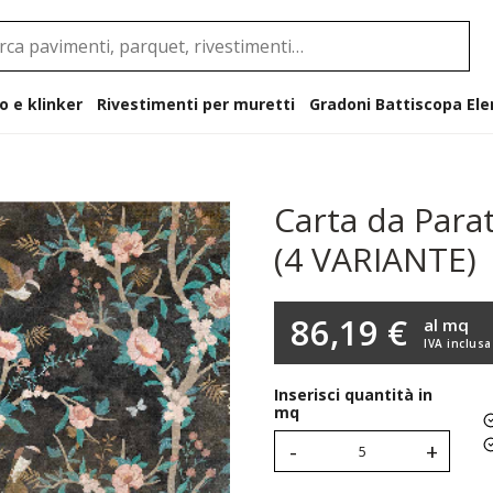
o e klinker
Rivestimenti per muretti
Gradoni B
Carta da Para
(4 VARIANTE)
86,19 €
al mq
IVA inclusa
Inserisci quantità in
mq
-
+