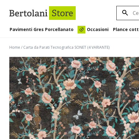
Pavimenti Gres Porcellanato
Plance cott
Occasioni
Home
/
Carta da Parati Tecnografica SONET (4 VARIANTE)