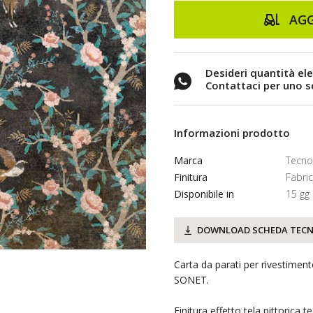
AGG
Desideri quantità el
Contattaci per uno 
Informazioni prodotto
Marca
Tecno
Finitura
Fabric
Disponibile in
15 gg
DOWNLOAD SCHEDA TECN
Carta da parati per rivestimen
SONET.
Finitura effetto tela pittorica t