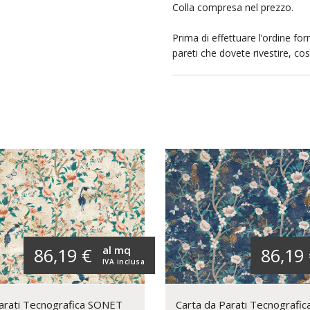
Colla compresa nel prezzo.
Prima di effettuare l’ordine forn
pareti che dovete rivestire, co
al mq
86,19 €
86,19
IVA inclusa
arati Tecnografica SONET
Carta da Parati Tecnografi