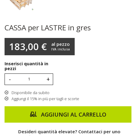
CASSA per LASTRE in gres
183,00 €
al pezzo
IVA inclusa
Inserisci quantità in
pezzi
-
+
Disponibile da subito
Aggiungi il 15% in più per tagli e scorte
AGGIUNGI AL CARRELLO
Desideri quantità elevate? Contattaci per uno