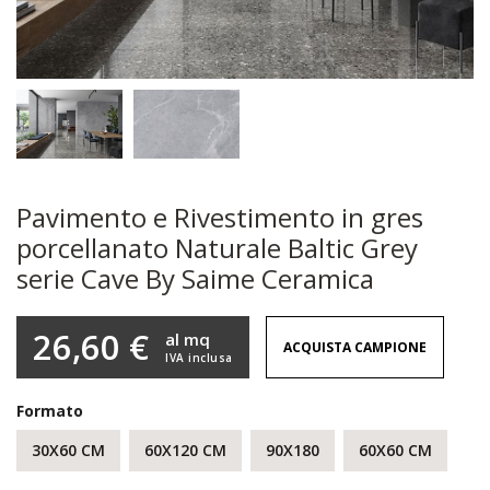
Pavimento e Rivestimento in gres
porcellanato Naturale Baltic Grey
serie Cave By Saime Ceramica
26,60 €
al mq
ACQUISTA CAMPIONE
IVA inclusa
Formato
30X60 CM
60X120 CM
90X180
60X60 CM