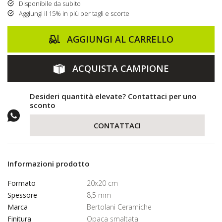
Disponibile da subito
Aggiungi il 15% in più per tagli e scorte
AGGIUNGI AL CARRELLO
ACQUISTA CAMPIONE
Desideri quantità elevate? Contattaci per uno
sconto
CONTATTACI
Informazioni prodotto
Formato
20x20 cm
Spessore
8,5 mm
Marca
Bertolani Ceramiche
Finitura
Opaca smaltata