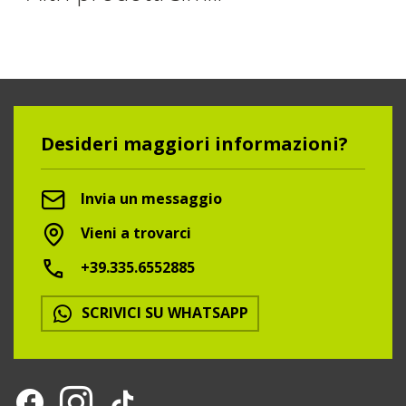
Desideri maggiori informazioni?
Invia un messaggio
Vieni a trovarci
+39.335.6552885
SCRIVICI SU WHATSAPP