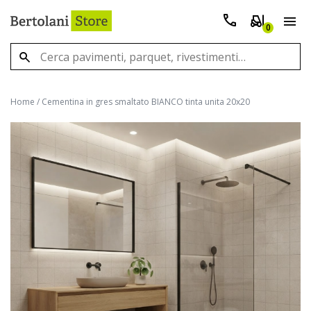
0
Home
/
Cementina in gres smaltato BIANCO tinta unita 20x20