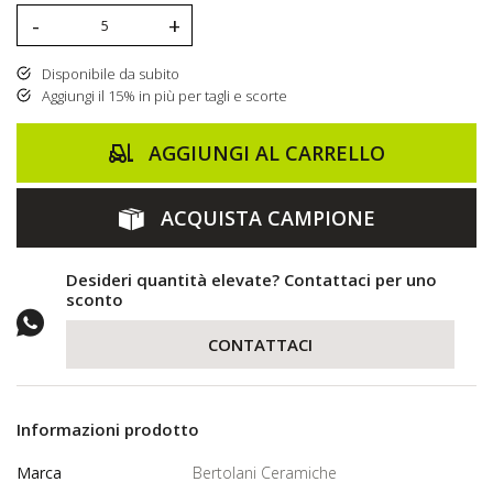
-
+
Disponibile da subito
Aggiungi il 15% in più per tagli e scorte
AGGIUNGI AL CARRELLO
ACQUISTA CAMPIONE
Desideri quantità elevate? Contattaci per uno
sconto
CONTATTACI
Informazioni prodotto
Marca
Bertolani Ceramiche