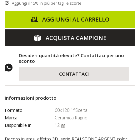
Aggiungi il 15% in più per tagli e scorte
AGGIUNGI AL CARRELLO
ACQUISTA CAMPIONE
Desideri quantità elevate? Contattaci per uno
sconto
CONTATTACI
Informazioni prodotto
Formato
60x120 1°Scelta
Marca
Ceramica Ragno
Disponibile in
12 gg
Decoro in gres, effetto 3D, serie REALSTONE ARGENT color