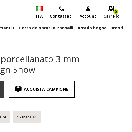
0
ITA
Contattaci
Account
Carrello
attiscopa Elementi L
Carta da parati e Pannelli
Arredo bagno
Brand
s porcellanato 3 mm
ign Snow
ACQUISTA CAMPIONE
 CM
97X97 CM