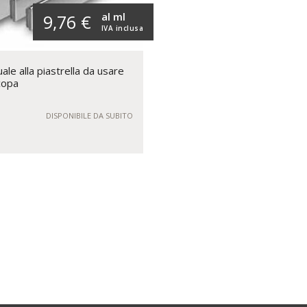
al ml
9,76 €
IVA inclusa
uale alla piastrella da usare
copa
DISPONIBILE DA SUBITO