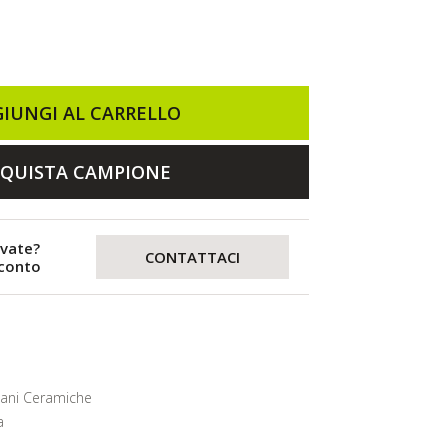
IUNGI AL CARRELLO
QUISTA CAMPIONE
evate?
CONTATTACI
sconto
lani Ceramiche
a