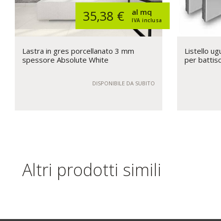
al mq
35,38 €
IVA inclusa
Lastra in gres porcellanato 3 mm
Listello ug
spessore Absolute White
per battis
DISPONIBILE DA SUBITO
Altri prodotti simili