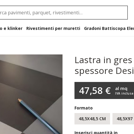
o e klinker
Rivestimenti per muretti
Gradoni B
Lastra in gre
spessore Des
47,58 €
al mq
IVA inclusa
Formato
48,5X48,5 CM
48,5X97
Inserisci quantità in