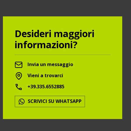
Desideri maggiori
informazioni?
Invia un messaggio
Vieni a trovarci
+39.335.6552885
SCRIVICI SU WHATSAPP