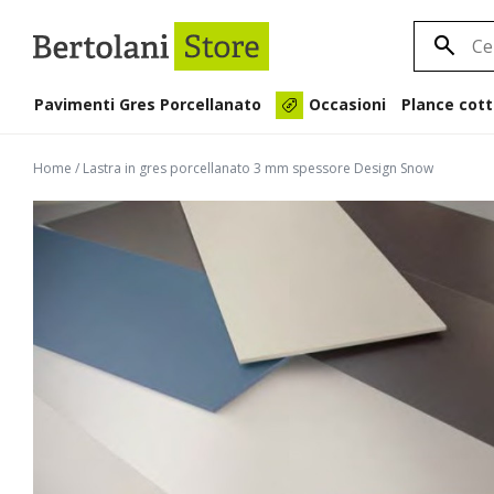
Pavimenti Gres Porcellanato
Plance cott
Occasioni
Home
/
Lastra in gres porcellanato 3 mm spessore Design Snow