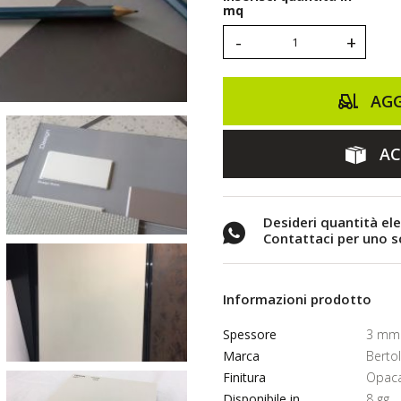
mq
-
+
AGG
AC
Desideri quantità el
Contattaci per uno 
Informazioni prodotto
Spessore
3 mm
Marca
Berto
Finitura
Opac
Disponibile in
8 gg