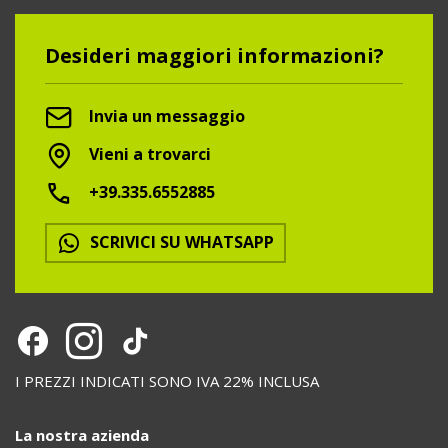
Desideri maggiori informazioni?
Invia un messaggio
Vieni a trovarci
+39.335.6552885
SCRIVICI SU WHATSAPP
I PREZZI INDICATI SONO IVA 22% INCLUSA
La nostra azienda