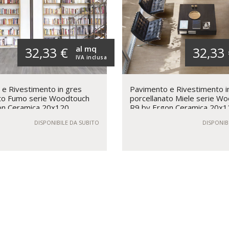
al mq
32,33 €
32,33
IVA inclusa
e Rivestimento in gres
Pavimento e Rivestimento i
ato Fumo serie Woodtouch
porcellanato Miele serie W
on Ceramica 20x120
R9 by Ergon Ceramica 20x1
DISPONIBILE DA SUBITO
DISPONIB