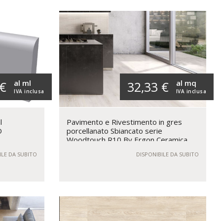
al ml
al mq
 €
32,33 €
IVA inclusa
IVA inclusa
l
Pavimento e Rivestimento in gres
O
porcellanato Sbiancato serie
Woodtouch R10 By Ergon Ceramica
ILE DA SUBITO
DISPONIBILE DA SUBITO