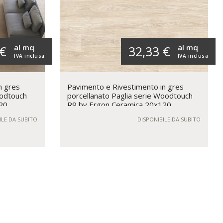
al mq
al mq
 €
32,33 €
IVA inclusa
IVA inclusa
n gres
Pavimento e Rivestimento in gres
oodtouch
porcellanato Paglia serie Woodtouch
20
R9 by Ergon Ceramica 20x120
ILE DA SUBITO
DISPONIBILE DA SUBITO