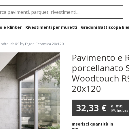
o e klinker
Rivestimenti per muretti
Gradoni B
Woodtouch R9 by Ergon Ceramica 20x120
Pavimento e R
porcellanato 
Woodtouch R9
20x120
32,33 €
al mq
IVA inclusa
Inserisci quantità in
mq