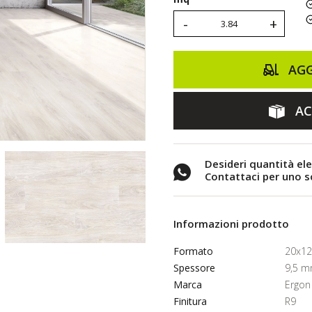
-
+
AGG
AC
Desideri quantità el
Contattaci per uno 
Informazioni prodotto
Formato
20x1
Spessore
9,5 
Marca
Ergon
Finitura
R9