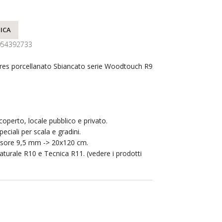
ICA
054392733
res porcellanato Sbiancato serie Woodtouch R9
operto, locale pubblico e privato.
peciali per scala e gradini.
essore 9,5 mm -> 20x120 cm.
aturale R10 e Tecnica R11. (vedere i prodotti