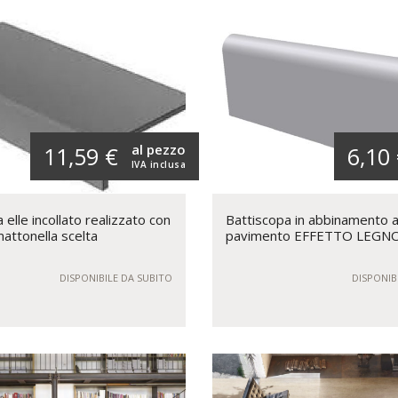
al pezzo
11,59 €
6,10
IVA inclusa
elle incollato realizzato con
Battiscopa in abbinamento a
mattonella scelta
pavimento EFFETTO LEGN
DISPONIBILE DA SUBITO
DISPONIB