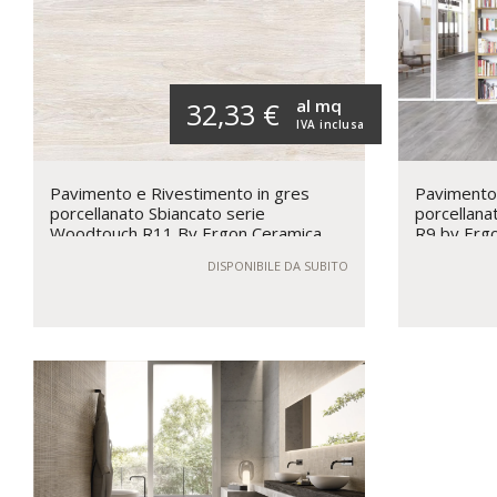
al mq
32,33 €
IVA inclusa
Pavimento e Rivestimento in gres
Pavimento 
porcellanato Sbiancato serie
porcellan
Woodtouch R11 By Ergon Ceramica
R9 by Erg
DISPONIBILE DA SUBITO