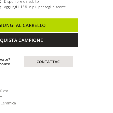
Disponibile da subito
Aggiungi il 15% in più per tagli e scorte
IUNGI AL CARRELLO
QUISTA CAMPIONE
evate?
CONTATTACI
sconto
20 cm
mm
 Ceramica