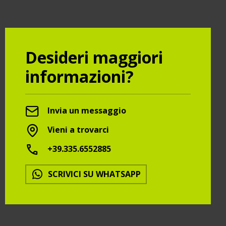
Desideri maggiori
informazioni?
Invia un messaggio
Vieni a trovarci
+39.335.6552885
SCRIVICI SU WHATSAPP