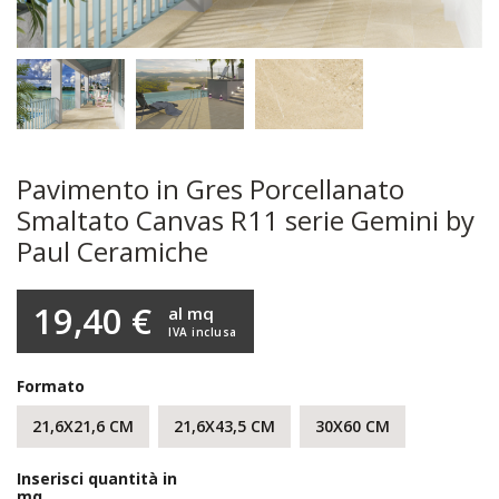
Pavimento in Gres Porcellanato
Smaltato Canvas R11 serie Gemini by
Paul Ceramiche
19,40 €
al mq
IVA inclusa
Formato
21,6X21,6 CM
21,6X43,5 CM
30X60 CM
Inserisci quantità in
mq