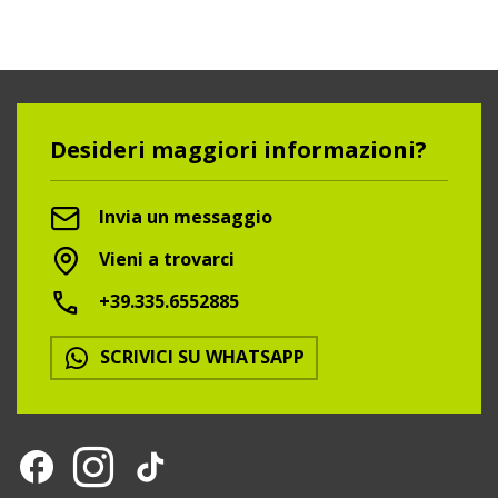
Desideri maggiori informazioni?
Invia un messaggio
Vieni a trovarci
+39.335.6552885
SCRIVICI SU WHATSAPP