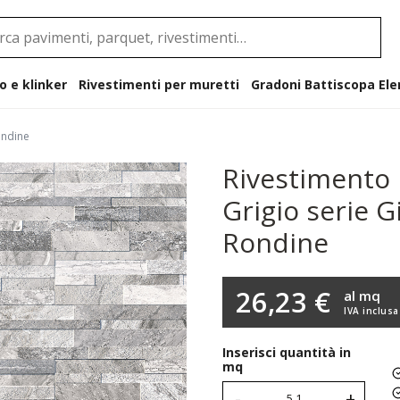
o e klinker
Rivestimenti per muretti
Gradoni B
ondine
Rivestimento 
Grigio serie G
Rondine
26,23 €
al mq
IVA inclusa
Inserisci quantità in
mq
-
+