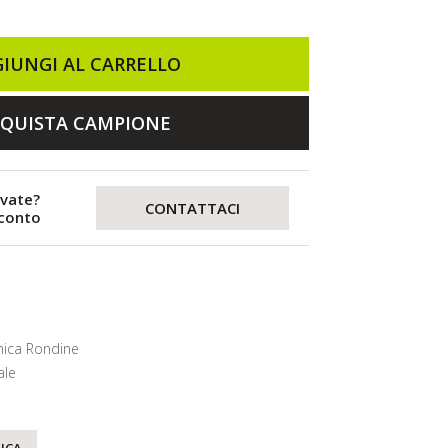
IUNGI AL CARRELLO
QUISTA CAMPIONE
evate?
CONTATTACI
sconto
ica Rondine
ale