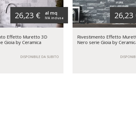
al mq
26,23 €
26,23
IVA inclusa
to Effetto Muretto 3D
Rivestimento Effetto Muret
ie Gioia by Ceramica
Nero serie Gioia by Cerami
DISPONIBILE DA SUBITO
DISPONIB