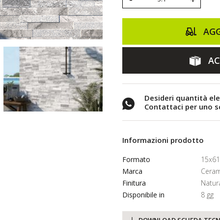
AGG
AC
Desideri quantità el
Contattaci per uno 
Informazioni prodotto
Formato
15x61
Marca
Ceram
Finitura
Natur
Disponibile in
8 gg