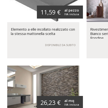
al pezzo
11,59 €
IVA inclusa
Elemento a elle incollato realizzato con
Rivestimen
la stessa mattonella scelta
Bianco ser
Rondine
DISPONIBILE DA SUBITO
al mq
26,23 €
IVA inclusa