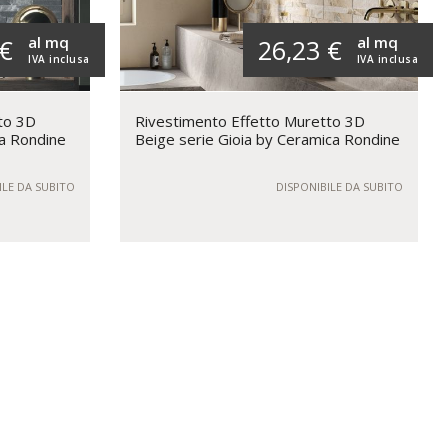
al mq
al mq
 €
26,23 €
IVA inclusa
IVA inclusa
to 3D
Rivestimento Effetto Muretto 3D
ca Rondine
Beige serie Gioia by Ceramica Rondine
ILE DA SUBITO
DISPONIBILE DA SUBITO