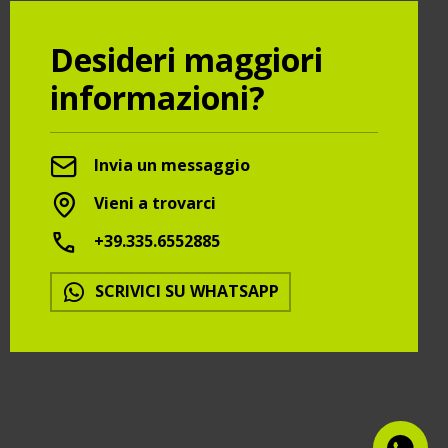
Desideri maggiori
informazioni?
Invia un messaggio
Vieni a trovarci
+39.335.6552885
SCRIVICI SU WHATSAPP