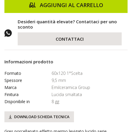
AGGIUNGI AL CARRELLO
Desideri quantità elevate? Contattaci per uno
sconto
CONTATTACI
Informazioni prodotto
Formato
60x120 1°Scelta
Spessore
9,5 mm
Marca
Emilceramica Group
Finitura
Lucida smaltata
Disponibile in
8 gg
DOWNLOAD SCHEDA TECNICA
Gres porcellanato effetto marmo levigato lucido serie