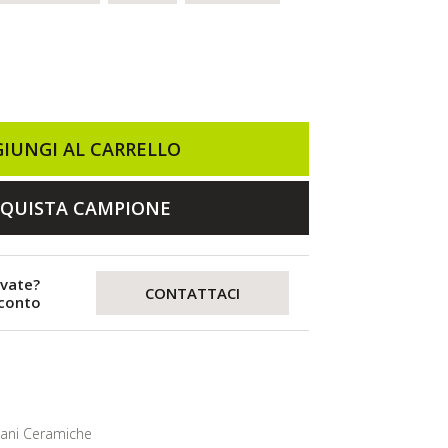
IUNGI AL CARRELLO
QUISTA CAMPIONE
evate?
CONTATTACI
sconto
lani Ceramiche