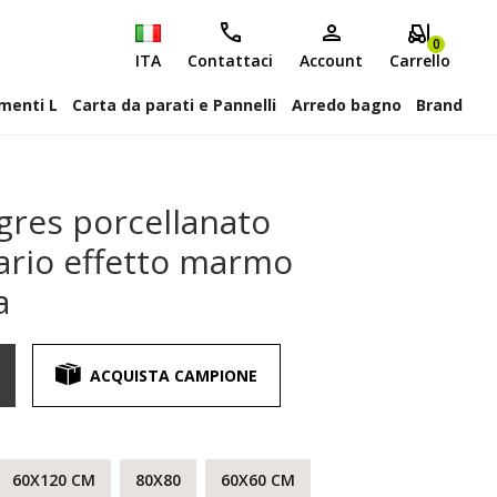
0
ITA
Contattaci
Account
Carrello
attiscopa Elementi L
Carta da parati e Pannelli
Arredo bagno
Brand
gres porcellanato
uario effetto marmo
a
ACQUISTA CAMPIONE
60X120 CM
80X80
60X60 CM