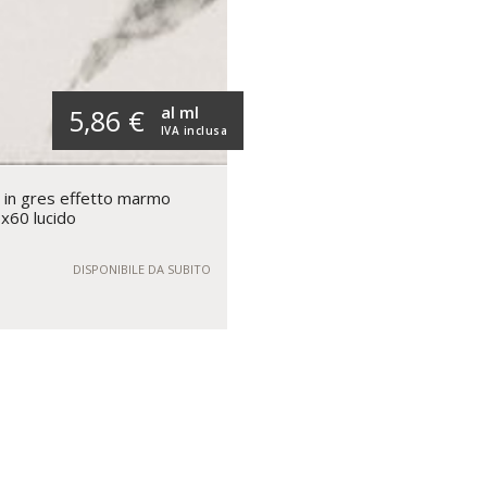
al ml
5,86 €
IVA inclusa
 in gres effetto marmo
7x60 lucido
DISPONIBILE DA SUBITO