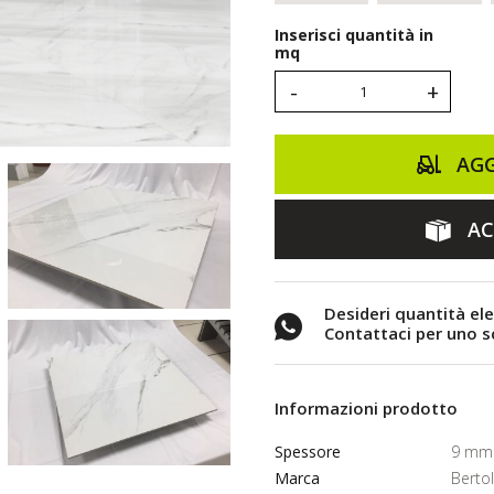
Inserisci quantità in
mq
-
+
AGG
AC
Desideri quantità el
Contattaci per uno 
Informazioni prodotto
Spessore
9 mm
Marca
Berto