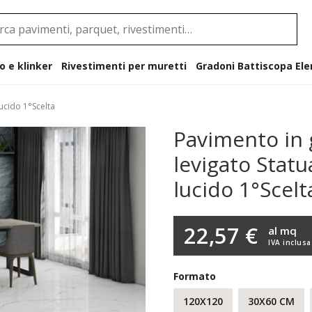
o e klinker
Rivestimenti per muretti
Gradoni B
ucido 1°Scelta
Pavimento in 
levigato Stat
lucido 1°Scelt
22,57 €
al mq
IVA inclusa
Formato
120X120
30X60 CM