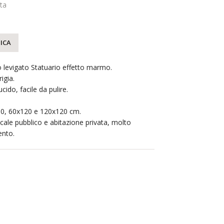
ta
ICA
 levigato Statuario effetto marmo.
igia.
ucido, facile da pulire.
x80, 60x120 e 120x120 cm.
ale pubblico e abitazione privata, molto
ento.