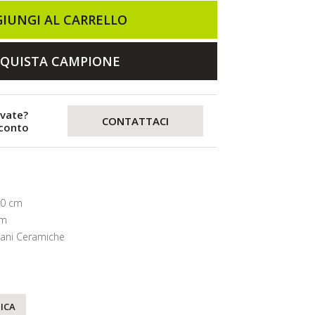
IUNGI AL CARRELLO
QUISTA CAMPIONE
evate?
CONTATTACI
sconto
20 cm
mm
lani Ceramiche
ICA