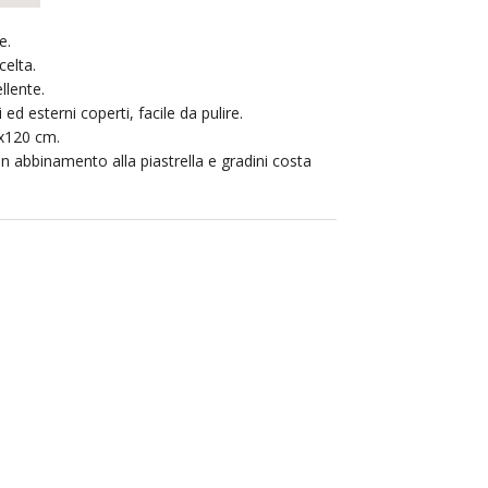
e.
elta.
llente.
i ed esterni coperti, facile da pulire.
x120 cm.
in abbinamento alla piastrella e gradini costa