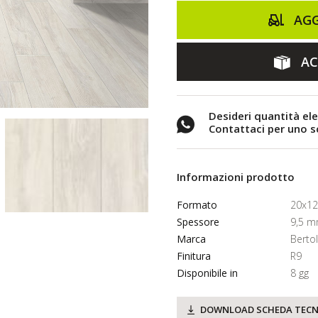
AGG
AC
Desideri quantità el
Contattaci per uno 
Informazioni prodotto
Formato
20x1
Spessore
9,5 
Marca
Berto
Finitura
R9
Disponibile in
8 gg
DOWNLOAD SCHEDA TECN