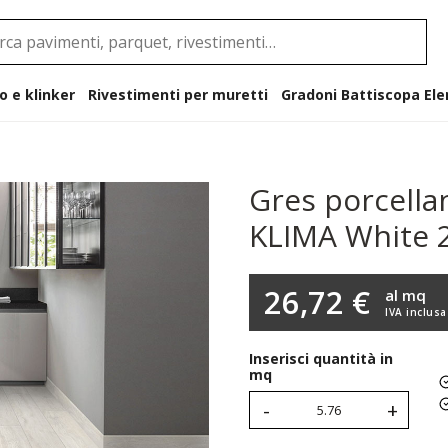
o e klinker
Rivestimenti per muretti
Gradoni B
Gres porcella
KLIMA White 
26,72 €
al mq
IVA inclusa
Inserisci quantità in
mq
-
+