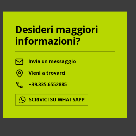
Desideri maggiori
informazioni?
Invia un messaggio
Vieni a trovarci
+39.335.6552885
SCRIVICI SU WHATSAPP