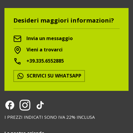
Desideri maggiori informazioni?
Invia un messaggio
Vieni a trovarci
+39.335.6552885
SCRIVICI SU WHATSAPP
I PREZZI INDICATI SONO IVA 22% INCLUSA
La nostra azienda