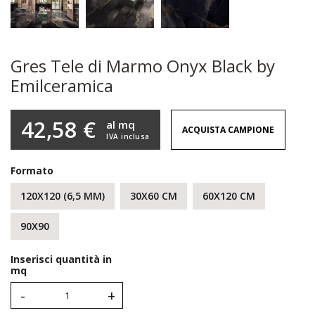
Gres Tele di Marmo Onyx Black by
Emilceramica
42,58 €
al mq
ACQUISTA CAMPIONE
IVA inclusa
Formato
120X120 (6,5 MM)
30X60 CM
60X120 CM
90X90
Inserisci quantità in
mq
-
+