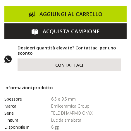
AGGIUNGI AL CARRELLO
ACQUISTA CAMPIONE
Desideri quantità elevate? Contattaci per uno
sconto
CONTATTACI
Informazioni prodotto
Spessore
6.5 e 9.5 mm
Marca
Emilceramica Group
Serie
TELE DI MARMO ONYX
Finitura
Lucida smaltata
Disponibile in
8 gg