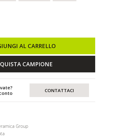
IUNGI AL CARRELLO
QUISTA CAMPIONE
evate?
CONTATTACI
sconto
eramica Group
ta