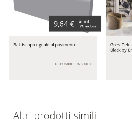
al ml
9,64 €
IVA inclusa
Battiscopa uguale al pavimento
Gres Tele
Black by E
DISPONIBILE DA SUBITO
Altri prodotti simili