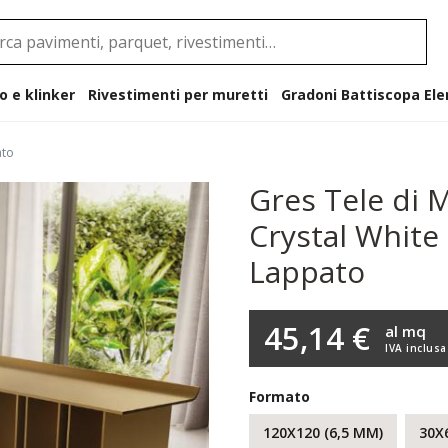
o e klinker
Rivestimenti per muretti
Gradoni B
ato
Gres Tele di 
Crystal White
Lappato
45,14 €
al mq
IVA inclusa
Formato
120X120 (6,5 MM)
30X