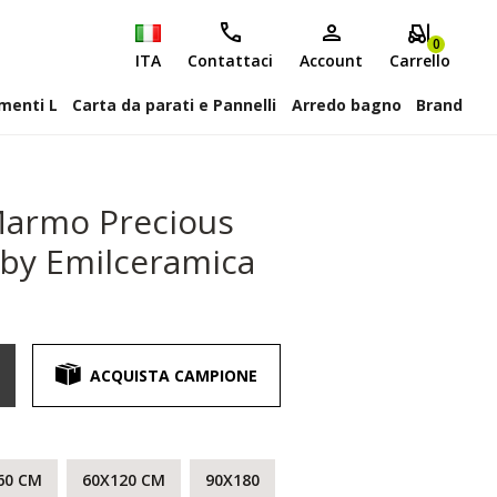
0
ITA
Contattaci
Account
Carrello
attiscopa Elementi L
Carta da parati e Pannelli
Arredo bagno
Brand
Marmo Precious
 by Emilceramica
ACQUISTA CAMPIONE
60 CM
60X120 CM
90X180