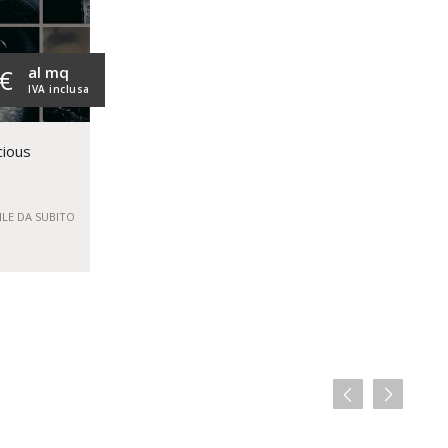
al mq
 €
IVA inclusa
cious
ILE DA SUBITO