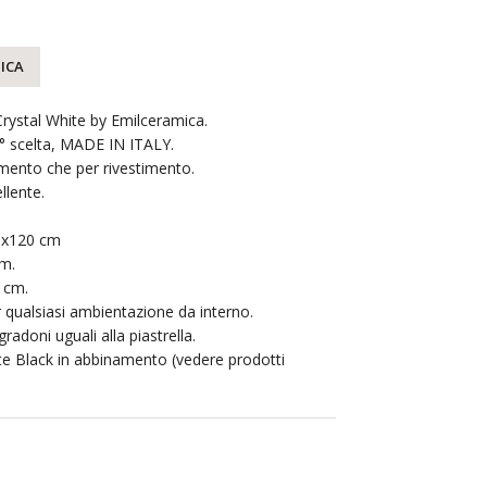
ICA
rystal White by Emilceramica.
1° scelta, MADE IN ITALY.
imento che per rivestimento.
llente.
60x120 cm
m.
 cm.
r qualsiasi ambientazione da interno.
radoni uguali alla piastrella.
te Black in abbinamento (vedere prodotti