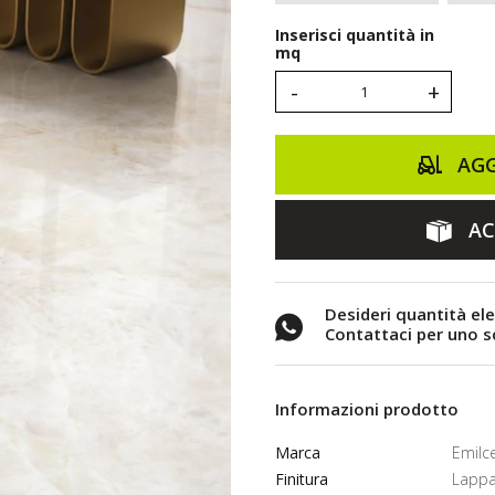
Inserisci quantità in
mq
-
+
AGG
AC
Desideri quantità el
Contattaci per uno 
Informazioni prodotto
Marca
Emilc
Finitura
Lappa