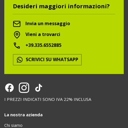
Desideri maggiori informazioni?
Invia un messaggio
Vieni a trovarci
+39.335.6552885
SCRIVICI SU WHATSAPP
I PREZZI INDICATI SONO IVA 22% INCLUSA
La nostra azienda
Chi siamo