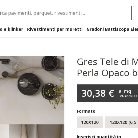
o e klinker
Rivestimenti per muretti
Gradoni B
Gres Tele di
Perla Opaco b
30,38 €
al mq
IVA inclusa
Formato
120X120
120X120 (6,5
Inserisci quantità in