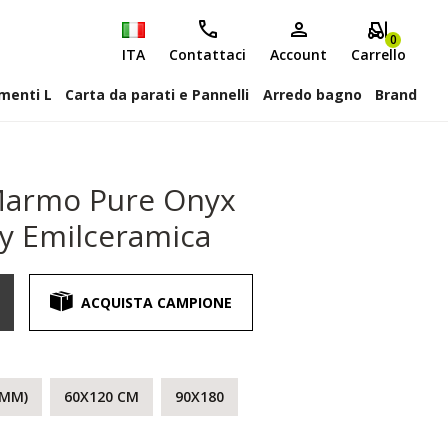
0
ITA
Contattaci
Account
Carrello
attiscopa Elementi L
Carta da parati e Pannelli
Arredo bagno
Brand
 Marmo Pure Onyx
y Emilceramica
ACQUISTA CAMPIONE
 MM)
60X120 CM
90X180