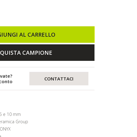
IUNGI AL CARRELLO
QUISTA CAMPIONE
evate?
CONTATTACI
sconto
9.5 e 10 mm
eramica Group
 ONYX
a