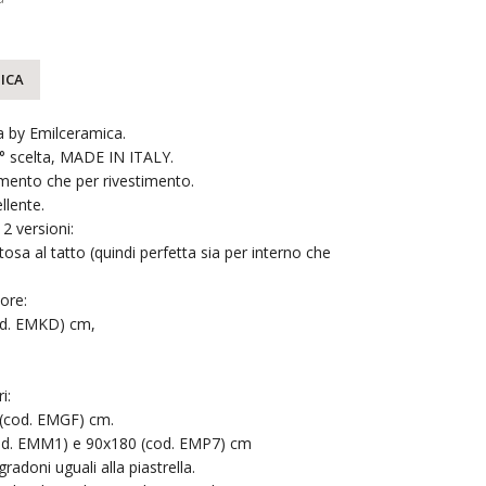
ICA
 by Emilceramica.
1° scelta, MADE IN ITALY.
imento che per rivestimento.
llente.
 2 versioni:
tosa al tatto (quindi perfetta sia per interno che
ore:
od. EMKD) cm,
i:
(cod. EMGF) cm.
od. EMM1) e 90x180 (cod. EMP7) cm
radoni uguali alla piastrella.