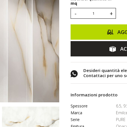
mq
-
+
AGG
AC
Desideri quantità el
Contattaci per uno 
Informazioni prodotto
Spessore
6.5, 
Marca
Emilc
Serie
PURE
Finitura
Opac