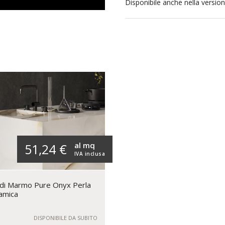
Disponibile anche nella versione
al mq
51,24 €
IVA inclusa
 di Marmo Pure Onyx Perla
amica
DISPONIBILE DA SUBITO