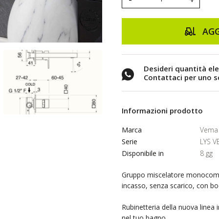
AGG
Desideri quantità el
Contattaci per uno 
Informazioni prodotto
Marca
Vema 
Serie
LYS V
Disponibile in
8 gg
Gruppo miscelatore monocoman
incasso, senza scarico, con 
Rubinetteria della nuova linea 
nel tuo bagno.