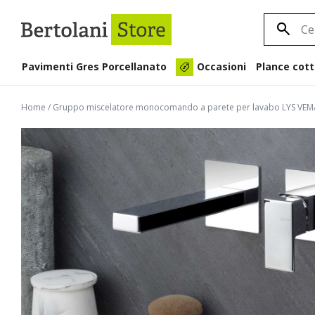
Pavimenti Gres Porcellanato
Plance cott
Occasioni
Home
/
Gruppo miscelatore monocomando a parete per lavabo LYS VE