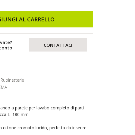
IUNGI AL CARRELLO
evate?
CONTATTACI
sconto
Rubinetterie
EMA
do a parete per lavabo completo di parti
bocca L=180 mm.
in ottone cromato lucido, perfetta da inserire