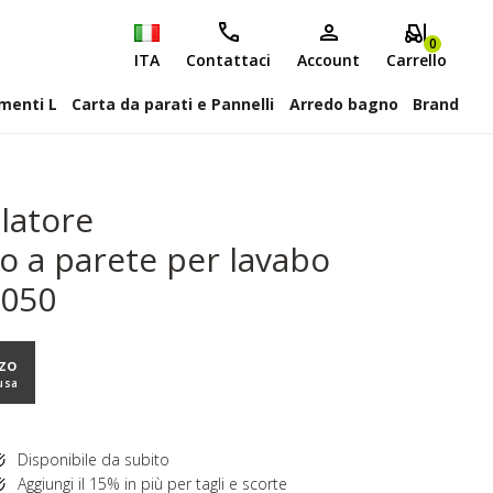
0
ITA
Contattaci
Account
Carrello
attiscopa Elementi L
Carta da parati e Pannelli
Arredo bagno
Brand
latore
a parete per lavabo
5050
zzo
usa
Disponibile da subito
Aggiungi il 15% in più per tagli e scorte