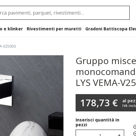
o e klinker
Rivestimenti per muretti
Gradoni B
MA-V25050
Gruppo misce
monocomando 
LYS VEMA-V2
178,73 €
al pe
IVA incl
Inserisci quantità in
pezzi
-
+