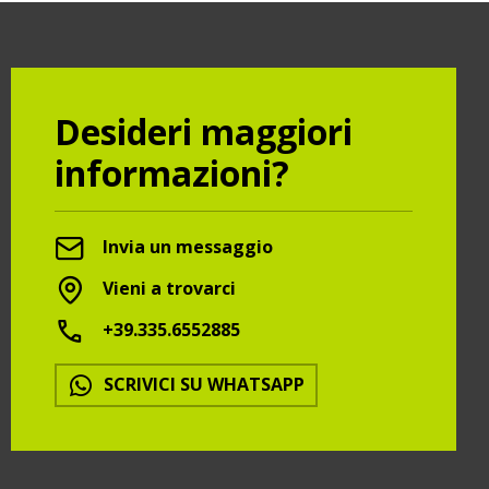
Desideri maggiori
informazioni?
Invia un messaggio
Vieni a trovarci
+39.335.6552885
SCRIVICI SU WHATSAPP