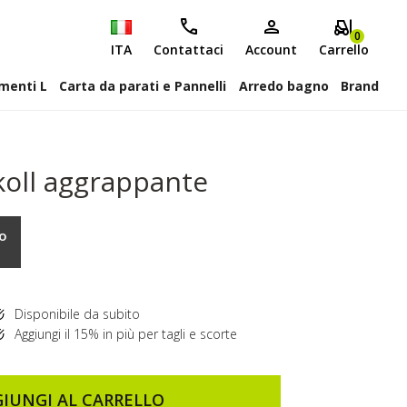
0
ITA
Contattaci
Account
Carrello
attiscopa Elementi L
Carta da parati e Pannelli
Arredo bagno
Brand
koll aggrappante
no
Disponibile da subito
Aggiungi il 15% in più per tagli e scorte
IUNGI AL CARRELLO