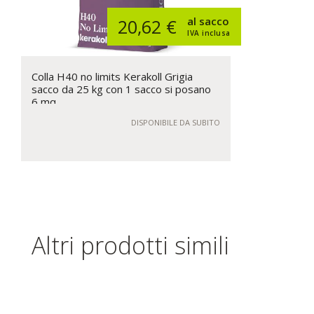
al sacco
20,62 €
IVA inclusa
Colla H40 no limits Kerakoll Grigia
sacco da 25 kg con 1 sacco si posano
6 mq
DISPONIBILE DA SUBITO
Altri prodotti simili