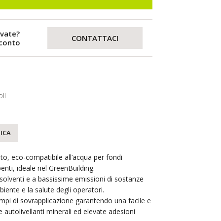
evate?
CONTATTACI
sconto
ll
ICA
to, eco-compatibile all’acqua per fondi
nti, ideale nel GreenBuilding.
lventi e a bassissime emissioni di sostanze
biente e la salute degli operatori.
empi di sovrapplicazione garantendo una facile e
 e autolivellanti minerali ed elevate adesioni