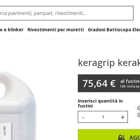
o e klinker
Rivestimenti per muretti
Gradoni B
keragrip kera
75,64 €
al fusti
IVA inclusa
Inserisci quantità in
fustini
-
+
AGG